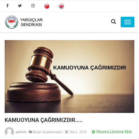
Toggl
navig
​​​​​​​KAMUOYUNA ÇAĞRIMIZDIR…..
Okuma Listeme Ekle
admin
Basın Açıklamaları
Nis 5, 2024