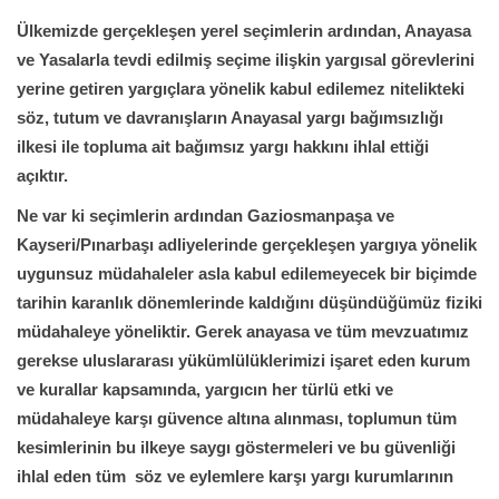
Ülkemizde gerçekleşen yerel seçimlerin ardından, Anayasa
ve Yasalarla tevdi edilmiş seçime ilişkin yargısal görevlerini
yerine getiren yargıçlara yönelik kabul edilemez nitelikteki
söz, tutum ve davranışların Anayasal yargı bağımsızlığı
ilkesi ile topluma ait bağımsız yargı hakkını ihlal ettiği
açıktır.
Ne var ki seçimlerin ardından Gaziosmanpaşa ve
Kayseri/Pınarbaşı adliyelerinde gerçekleşen yargıya yönelik
uygunsuz müdahaleler asla kabul edilemeyecek bir biçimde
tarihin karanlık dönemlerinde kaldığını düşündüğümüz fiziki
müdahaleye yöneliktir. Gerek anayasa ve tüm mevzuatımız
gerekse uluslararası yükümlülüklerimizi işaret eden kurum
ve kurallar kapsamında, yargıcın her türlü etki ve
müdahaleye karşı güvence altına alınması, toplumun tüm
kesimlerinin bu ilkeye saygı göstermeleri ve bu güvenliği
ihlal eden tüm söz ve eylemlere karşı yargı kurumlarının