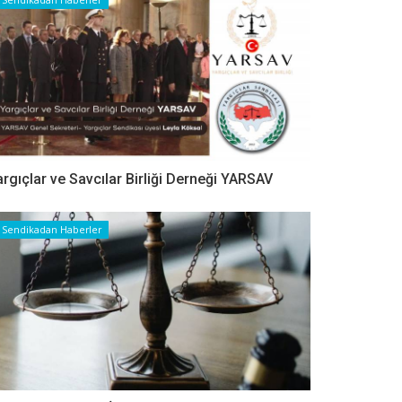
argıçlar ve Savcılar Birliği Derneği YARSAV
Sendikadan Haberler