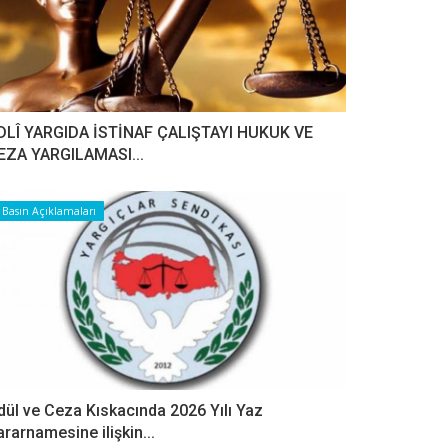
DLÎ YARGIDA İSTİNAF ÇALIŞTAYI HUKUK VE
EZA YARGILAMASI...
Basın Açıklamaları
dül ve Ceza Kıskacında 2026 Yılı Yaz
ararnamesine ilişkin...