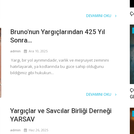
Ç
DEVAMINI OKU
Bruno'nun Yargıçlarından 425 Yıl
Sonra...
admin
Ara 10, 2025
Yargı, bir yol ayrımındadır, varlık ve meşruiyet zeminini
hatırlayarak, ya kodlarında bu güce sahip olduğunu
bildiğimiz gibi hukukun...
Ç
DEVAMINI OKU
G
Yargıçlar ve Savcılar Birliği Derneği
YARSAV
admin
Haz 26, 2025