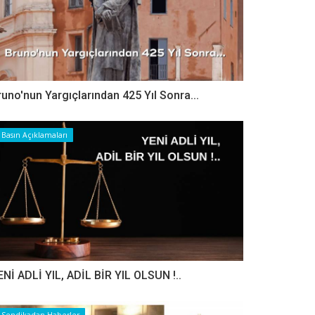
runo'nun Yargıçlarından 425 Yıl Sonra...
Basın Açıklamaları
ENİ ADLİ YIL, ADİL BİR YIL OLSUN !..
Sendikadan Haberler