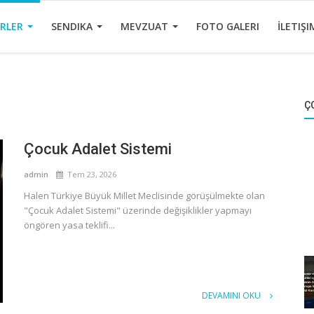
ERLER
SENDIKA
MEVZUAT
FOTO GALERI
İLETIŞI
Ç
Çocuk Adalet Sistemi
admin
Tem 23, 2026
Halen Türkiye Büyük Millet Meclisinde görüşülmekte olan
"Çocuk Adalet Sistemi" üzerinde değişiklikler yapmayı
öngören yasa teklifi...
DEVAMINI OKU