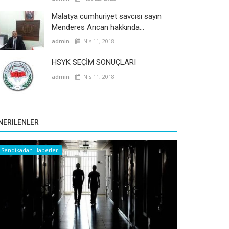
Malatya cumhuriyet savcısı sayın
Menderes Arıcan hakkında...
admin
Nis 11, 2018
HSYK SEÇİM SONUÇLARI
admin
Nis 11, 2018
NERILENLER
Sendikadan Haberler