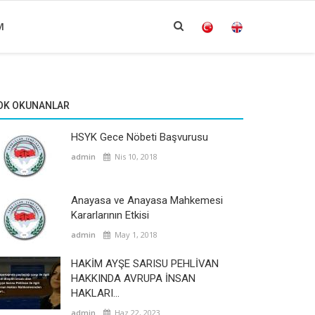
M
OK OKUNANLAR
HSYK Gece Nöbeti Başvurusu
admin
Nis 10, 2018
Anayasa ve Anayasa Mahkemesi
Kararlarının Etkisi
admin
May 1, 2018
HAKİM AYŞE SARISU PEHLİVAN
HAKKINDA AVRUPA İNSAN
HAKLARI...
admin
Haz 22, 2023