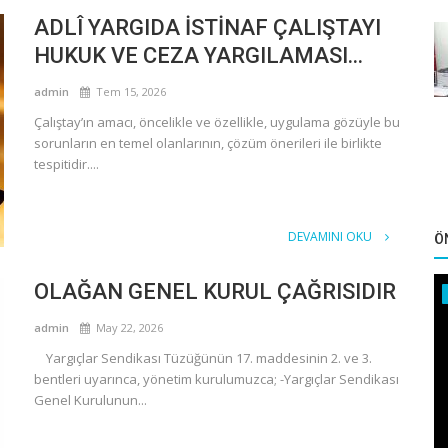
ADLÎ YARGIDA İSTİNAF ÇALIŞTAYI
HUKUK VE CEZA YARGILAMASI...
admin
Tem 15, 2026
Çalıştay’ın amacı, öncelikle ve özellikle, uygulama gözüyle bu
sorunların en temel olanlarının, çözüm önerileri ile birlikte
tespitidir....
DEVAMINI OKU
Ö
OLAĞAN GENEL KURUL ÇAĞRISIDIR
admin
May 22, 2026
Yargıçlar Sendikası Tüzüğünün 17. maddesinin 2. ve 3.
bentleri uyarınca, yönetim kurulumuzca; -Yargıçlar Sendikası
Genel Kurulunun...