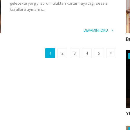
gelecekte yargıyı sorumluluktan kurtarmayacağı, sessiz
kurallara uymanın...
DEVAMINI OKU
B
1
2
3
4
5
Y