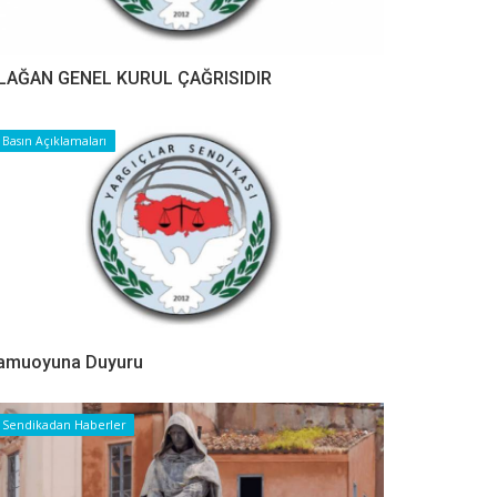
LAĞAN GENEL KURUL ÇAĞRISIDIR
Basın Açıklamaları
amuoyuna Duyuru
Sendikadan Haberler