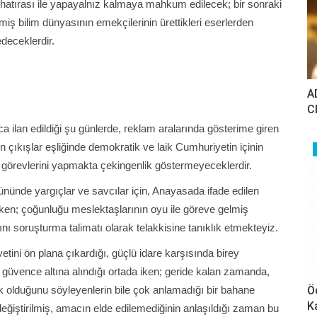
 hatırası ile yapayalnız kalmaya mahkum edilecek; bir sonraki
iş bilim dünyasının emekçilerinin ürettikleri eserlerden
deceklerdir.
A
C
zca ilan edildiği şu günlerde, reklam aralarında gösterime giren
n çıkışlar eşliğinde demokratik ve laik Cumhuriyetin içinin
ri görevlerini yapmakta çekingenlik göstermeyeceklerdir.
ününde yargıçlar ve savcılar için, Anayasada ifade edilen
 iken; çoğunluğu meslektaşlarının oyu ile göreve gelmiş
 soruşturma talimatı olarak telakkisine tanıklık etmekteyiz.
yetini ön plana çıkardığı, güçlü idare karşısında birey
ile güvence altına alındığı ortada iken; geride kalan zamanda,
Ö
ek olduğunu söyleyenlerin bile çok anlamadığı bir bahane
K
eğiştirilmiş, amacın elde edilemediğinin anlaşıldığı zaman bu