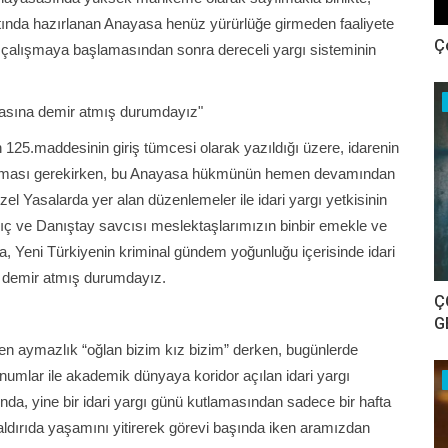
altında hazırlanan Anayasa henüz yürürlüğe girmeden faaliyete
Ç
 çalışmaya başlamasından sonra dereceli yargı sisteminin
ktasına demir atmış durumdayız"
25.maddesinin giriş tümcesi olarak yazıldığı üzere, idarenin
ık olması gerekirken, bu Anayasa hükmünün hemen devamından
 Yasalarda yer alan düzenlemeler ile idari yargı yetkisinin
argıç ve Danıştay savcısı meslektaşlarımızın binbir emekle ve
a, Yeni Türkiyenin kriminal gündem yoğunluğu içerisinde idari
a demir atmış durumdayız.
Ç
G
n aymazlık “oğlan bizim kız bizim” derken, bugünlerde
umlar ile akademik dünyaya koridor açılan idari yargı
a, yine bir idari yargı günü kutlamasından sadece bir hafta
aldırıda yaşamını yitirerek görevi başında iken aramızdan