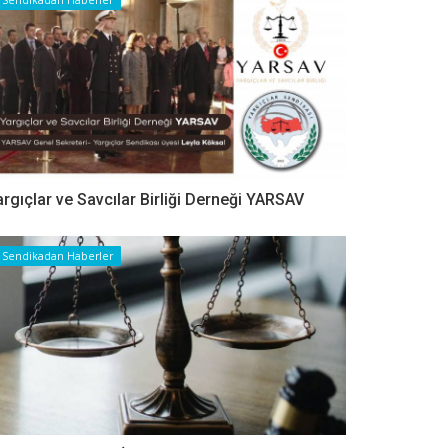
argıçlar ve Savcılar Birliği Derneği YARSAV
Sendikadan Haberler