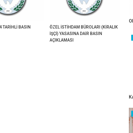
O
4 TARİHLİ BASIN
ÖZEL İSTİHDAM BÜROLARI (KİRALIK
İŞÇİ) YASASINA DAİR BASIN
AÇIKLAMASI
K