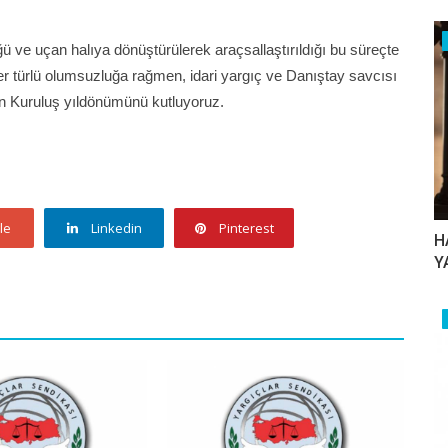
ğü ve uçan halıya dönüştürülerek araçsallaştırıldığı bu süreçte
er türlü olumsuzluğa rağmen, idari yargıç ve Danıştay savcısı
ın Kuruluş yıldönümünü kutluyoruz.
le
Linkedin
Pinterest
H
Y