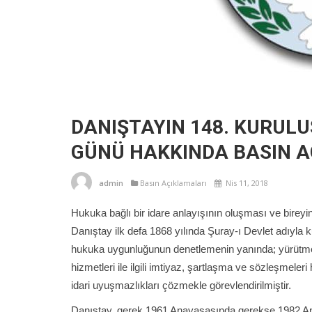
DANIŞTAYIN 148. KURULU
GÜNÜ HAKKINDA BASIN A
admin
Basın Açıklamaları
Nis 11, 2018
Hukuka bağlı bir idare anlayışının oluşması ve bireyin
Danıştay ilk defa 1868 yılında Şuray-ı Devlet adıyla 
hukuka uygunluğunun denetlemenin yanında; yürütme 
hizmetleri ile ilgili imtiyaz, şartlaşma ve sözleşmeler
idari uyuşmazlıkları çözmekle görevlendirilmiştir.
Danıştay, gerek 1961 Anayasasında gerekse 1982 An