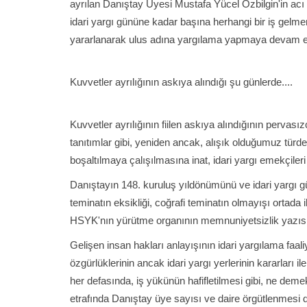
ayrılan Danıştay Üyesi Mustafa Yücel Özbilgin'in acı
idari yargı gününe kadar başına herhangi bir iş gelmem
yararlanarak ulus adına yargılama yapmaya devam e
Kuvvetler ayrılığının askıya alındığı şu günlerde....
Kuvvetler ayrılığının fiilen askıya alındığının pervası
tanıtımlar gibi, yeniden ancak, alışık olduğumuz türde
boşaltılmaya çalışılmasına inat, idari yargı emekçile
Danıştayın 148. kuruluş yıldönümünü ve idari yargı g
teminatın eksikliği, coğrafi teminatın olmayışı ortada
HSYK'nın yürütme organının memnuniyetsizlik yazısını
Gelişen insan hakları anlayışının idari yargılama faali
özgürlüklerinin ancak idari yargı yerlerinin kararları 
her defasında, iş yükünün hafifletilmesi gibi, ne dem
etrafında Danıştay üye sayısı ve daire örgütlenmesi d