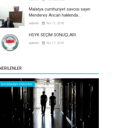
Malatya cumhuriyet savcısı sayın
Menderes Arıcan hakkında...
admin
Nis 11, 2018
HSYK SEÇİM SONUÇLARI
admin
Nis 11, 2018
NERILENLER
Sendikadan Haberler