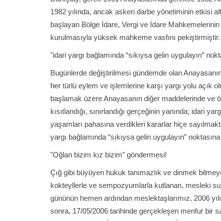
1982 yılında, ancak askeri darbe yönetiminin etkisi 
başlayan Bölge İdare, Vergi ve İdare Mahkemelerinin
kurulmasıyla yüksek mahkeme vasfını pekiştirmiştir.
"idari yargı bağlamında “sıkıysa gelin uygulayın” no
Bugünlerde değiştirilmesi gündemde olan Anayasanın 1
her türlü eylem ve işlemlerine karşı yargı yolu aç
başlamak üzere Anayasanın diğer maddelerinde ve özel
kısıtlandığı, sınırlandığı gerçeğinin yanında; idari y
yaşamları pahasına verdikleri kararlar hiçe sayılmakt
yargı bağlamında “sıkıysa gelin uygulayın” noktasın
"Oğlan bizim kız bizim" göndermesi!
Çığ gibi büyüyen hukuk tanımazlık ve dinmek bilmeye
kokteyllerle ve sempozyumlarla kutlanan, mesleki sun
gününün hemen ardından meslektaşlarımız, 2006 yılınd
sonra, 17/05/2006 tarihinde gerçekleşen menfur bir s