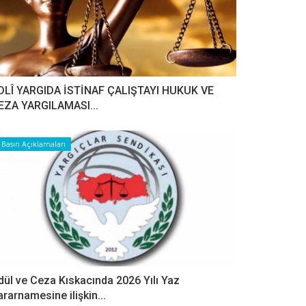
DLÎ YARGIDA İSTİNAF ÇALIŞTAYI HUKUK VE
EZA YARGILAMASI...
Basın Açıklamaları
dül ve Ceza Kıskacında 2026 Yılı Yaz
ararnamesine ilişkin...