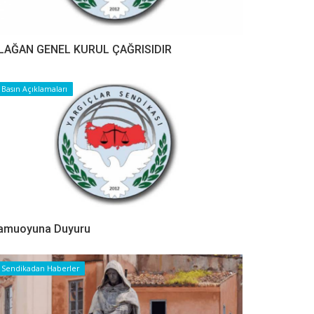
LAĞAN GENEL KURUL ÇAĞRISIDIR
Basın Açıklamaları
amuoyuna Duyuru
Sendikadan Haberler