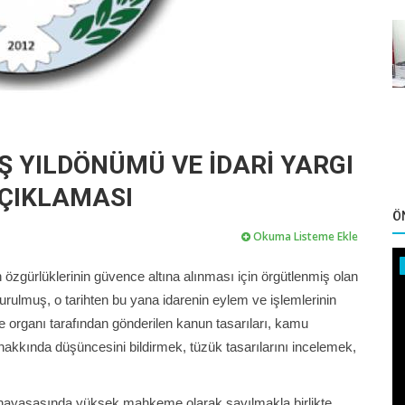
Ş YILDÖNÜMÜ VE İDARİ YARGI
ÇIKLAMASI
Ö
Okuma Listeme Ekle
 özgürlüklerinin güvence altına alınması için örgütlenmiş olan
kurulmuş, o tarihten bu yana idarenin eylem ve işlemlerinin
organı tarafından gönderilen kanun tasarıları, kamu
i hakkında düşüncesini bildirmek, tüzük tasarılarını incelemek,
ayasasında yüksek mahkeme olarak sayılmakla birlikte,