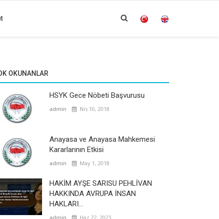
M
OK OKUNANLAR
HSYK Gece Nöbeti Başvurusu
admin
Nis 10, 2018
Anayasa ve Anayasa Mahkemesi
Kararlarının Etkisi
admin
May 1, 2018
HAKİM AYŞE SARISU PEHLİVAN
HAKKINDA AVRUPA İNSAN
HAKLARI...
admin
Haz 22, 2023