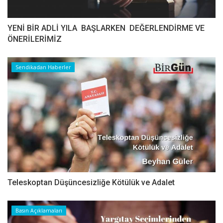
YENİ BİR ADLİ YILA BAŞLARKEN DEĞERLENDİRME VE
ÖNERİLERİMİZ
Sendikadan Haberler
Teleskoptan Düşüncesizliğe Kötülük ve Adalet
Basın Açıklamaları