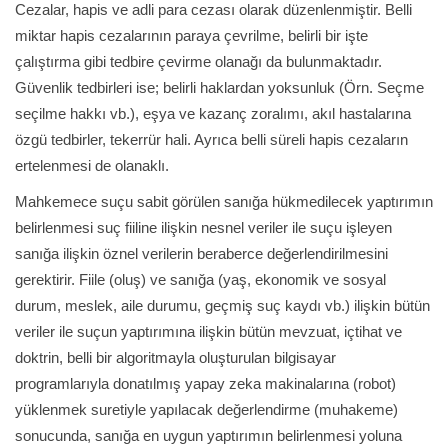
Cezalar, hapis ve adli para cezası olarak düzenlenmiştir. Belli
miktar hapis cezalarının paraya çevrilme, belirli bir işte
çalıştırma gibi tedbire çevirme olanağı da bulunmaktadır.
Güvenlik tedbirleri ise; belirli haklardan yoksunluk (Örn. Seçme
seçilme hakkı vb.), eşya ve kazanç zoralımı, akıl hastalarına
özgü tedbirler, tekerrür hali. Ayrıca belli süreli hapis cezaların
ertelenmesi de olanaklı.
Mahkemece suçu sabit görülen sanığa hükmedilecek yaptırımın
belirlenmesi suç fiiline ilişkin nesnel veriler ile suçu işleyen
sanığa ilişkin öznel verilerin beraberce değerlendirilmesini
gerektirir. Fiile (oluş) ve sanığa (yaş, ekonomik ve sosyal
durum, meslek, aile durumu, geçmiş suç kaydı vb.) ilişkin bütün
veriler ile suçun yaptırımına ilişkin bütün mevzuat, içtihat ve
doktrin, belli bir algoritmayla oluşturulan bilgisayar
programlarıyla donatılmış yapay zeka makinalarına (robot)
yüklenmek suretiyle yapılacak değerlendirme (muhakeme)
sonucunda, sanığa en uygun yaptırımın belirlenmesi yoluna