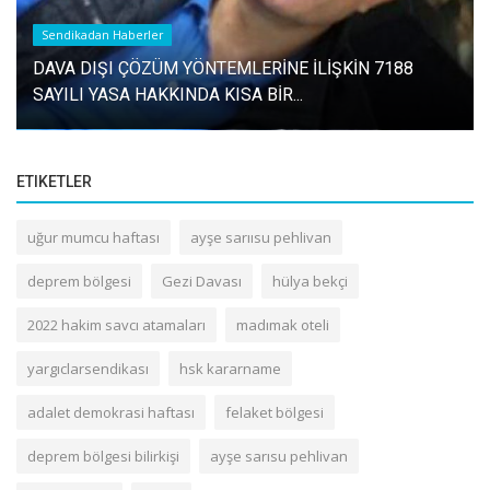
Sendikadan Haberler
DAVA DIŞI ÇÖZÜM YÖNTEMLERİNE İLİŞKİN 7188
SAYILI YASA HAKKINDA KISA BİR...
ETIKETLER
uğur mumcu haftası
ayşe sarıısu pehlivan
deprem bölgesi
Gezi Davası
hülya bekçi
2022 hakim savcı atamaları
madımak oteli
yargıclarsendikası
hsk kararname
adalet demokrasi haftası
felaket bölgesi
deprem bölgesi bilirkişi
ayşe sarısu pehlivan