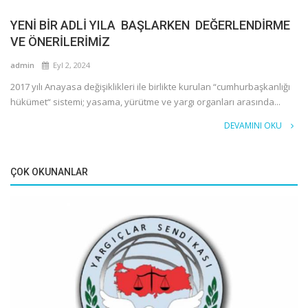
YENİ BİR ADLİ YILA BAŞLARKEN DEĞERLENDİRME
VE ÖNERİLERİMİZ
admin
Eyl 2, 2024
2017 yılı Anayasa değişiklikleri ile birlikte kurulan “cumhurbaşkanlığı
hükümet“ sistemi; yasama, yürütme ve yargı organları arasında...
DEVAMINI OKU
ÇOK OKUNANLAR