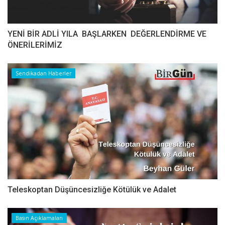
YENİ BİR ADLİ YILA BAŞLARKEN DEĞERLENDİRME VE
ÖNERİLERİMİZ
Sendikadan Haberler
Teleskoptan Düşüncesizliğe Kötülük ve Adalet
Basın Açıklamaları