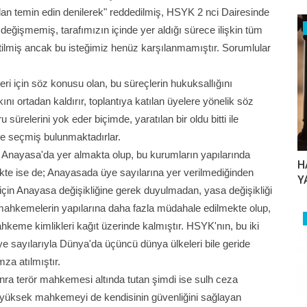
ıdan temin edin denilerek" reddedilmiş, HSYK 2 nci Dairesinde
eğişmemiş, tarafımızın içinde yer aldığı sürece ilişkin tüm
letilmiş ancak bu isteğimiz henüz karşılanmamıştır. Sorumlular
ri için söz konusu olan, bu süreçlerin hukuksallığını
 ortadan kaldırır, toplantıya katılan üyelere yönelik söz
sürelerini yok eder biçimde, yaratılan bir oldu bitti ile
ye seçmiş bulunmaktadırlar.
nayasa'da yer almakta olup, bu kurumların yapılarında
H
ekte ise de; Anayasada üye sayılarına yer verilmediğinden
Y
 için Anayasa değişikliğine gerek duyulmadan, yasa değişikliği
k mahkemelerin yapılarına daha fazla müdahale edilmekte olup,
me kimlikleri kağıt üzerinde kalmıştır. HSYK'nın, bu iki
ye sayılarıyla Dünya'da üçüncü dünya ülkeleri bile geride
mza atılmıştır.
ra terör mahkemesi altında tutan şimdi ise sulh ceza
ki yüksek mahkemeyi de kendisinin güvenliğini sağlayan