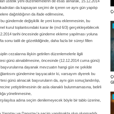
an üstelik yeni düzenlemelerin de esas alınarak, 15.12.2014
en kadroları da kapsayan seçimi de içeren ve aynı gün yapılıp
Ç
elere dağıtıldığının da ifade edilmesine,
, bu gündemde değişiklik ile yeni konu eklenmesinin, bu
el kurul toplantısındaki karar ile (md 6/3) gerçekleşebilecek
15.12.2014 tarihi öncesinde gündeme ekleme yapılması yoluna
sonu tatili de gözetildiğinde, daha fazla bir süreyi fillen
in cezalarına ilişkin getirilen düzenlemelerle ilgili
rtesi günü alınabilmesine, öncesinde (12.12.2014 cuma günü)
di başvurularına dayanak mevzuatın hangi gün ne şekilde
ağlantısını gündemine taşıyacaktır ki, varsayım diyerek bu
Ç
esi günü alınacak başvuruların da, aynı gün sonuçlandırılıp,
G
ne yetiştirilmesinin de asla olanaklı bulunmamasına, belirli
cılığa yönelinmesine,
şılaşılsa adına seçim denilemeyecek böyle bir tablo üzerine,
da Yargıtay ve Danıştay'a seçim yapılmakta olup olunmadığı,