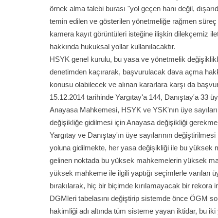
örnek alma talebi burası "yol geçen hanı değil, dışar
temin edilen ve gösterilen yönetmeliğe rağmen süreç d
kamera kayıt görüntüleri isteğine ilişkin dilekçemiz i
hakkında hukuksal yollar kullanılacaktır.
HSYK genel kurulu, bu yasa ve yönetmelik değişiklikle
denetimden kaçırarak, başvurulacak dava açma hakkını
konusu olabilecek ve alınan kararlara karşı da başvuru 
15.12.2014 tarihinde Yargıtay'a 144, Danıştay'a 33 ü
Anayasa Mahkemesi, HSYK ve YSK'nın üye sayıları A
değişikliğe gidilmesi için Anayasa değişikliği gerekm
Yargıtay ve Danıştay'ın üye sayılarının değiştirilmesi
yoluna gidilmekte, her yasa değişikliği ile bu yükse
gelinen noktada bu yüksek mahkemelerin yüksek mahke
yüksek mahkeme ile ilgili yaptığı seçimlerle varılan ü
bırakılarak, hiç bir biçimde kırılamayacak bir rekora i
DGMleri tabelasını değiştirip sistemde önce ÖGM son
hakimliği adı altında tüm sisteme yayan iktidar, bu i