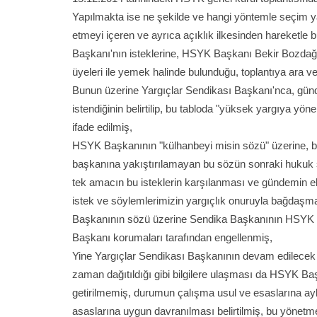
Yapılmakta ise ne şekilde ve hangi yöntemle seçim ya
etmeyi içeren ve ayrıca açıklık ilkesinden hareketle b
Başkanı'nın isteklerine, HSYK Başkanı Bekir Bozdağ
üyeleri ile yemek halinde bulunduğu, toplantıya ara ve
Bunun üzerine Yargıçlar Sendikası Başkanı'nca, günd
istendiğinin belirtilip, bu tabloda "yüksek yargıya yön
ifade edilmiş,
HSYK Başkanının "külhanbeyi misin sözü" üzerine, b
başkanına yakıştırılamayan bu sözün sonraki hukuk s
tek amacın bu isteklerin karşılanması ve gündemin
istek ve söylemlerimizin yargıçlık onuruyla bağdaşmad
Başkanının sözü üzerine Sendika Başkanının HSYK y
Başkanı korumaları tarafından engellenmiş,
Yine Yargıçlar Sendikası Başkanının devam edilecek
zaman dağıtıldığı gibi bilgilere ulaşması da HSYK B
getirilmemiş, durumun çalışma usul ve esaslarına ayk
asaslarına uygun davranılması belirtilmiş, bu yönetm