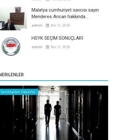
Malatya cumhuriyet savcısı sayın
Menderes Arıcan hakkında...
admin
Nis 11, 2018
HSYK SEÇİM SONUÇLARI
admin
Nis 11, 2018
NERILENLER
Sendikadan Haberler