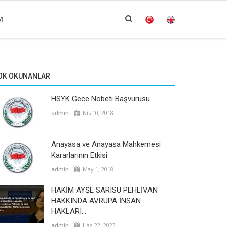
M
OK OKUNANLAR
HSYK Gece Nöbeti Başvurusu
admin
Nis 10, 2018
Anayasa ve Anayasa Mahkemesi
Kararlarının Etkisi
admin
May 1, 2018
HAKİM AYŞE SARISU PEHLİVAN
HAKKINDA AVRUPA İNSAN
HAKLARI...
admin
Haz 22, 2023