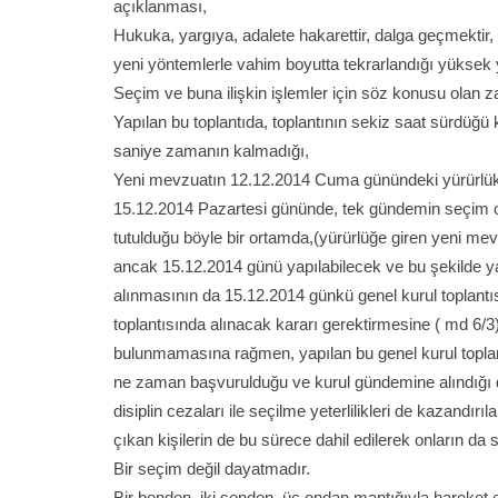
açıklanması,
Hukuka, yargıya, adalete hakarettir, dalga geçmektir,
yeni yöntemlerle vahim boyutta tekrarlandığı yüksek y
Seçim ve buna ilişkin işlemler için söz konusu olan z
Yapılan bu toplantıda, toplantının sekiz saat sürdüğü k
saniye zamanın kalmadığı,
Yeni mevzuatın 12.12.2014 Cuma günündeki yürürlük 
15.12.2014 Pazartesi gününde, tek gündemin seçim olm
tutulduğu böyle bir ortamda,(yürürlüğe giren yeni mevzu
ancak 15.12.2014 günü yapılabilecek ve bu şekilde 
alınmasının da 15.12.2014 günkü genel kurul toplantı
toplantısında alınacak kararı gerektirmesine ( md 6/3),
bulunmamasına rağmen, yapılan bu genel kurul topla
ne zaman başvurulduğu ve kurul gündemine alındığı d
disiplin cezaları ile seçilme yeterlilikleri de kazandır
çıkan kişilerin de bu sürece dahil edilerek onların da s
Bir seçim değil dayatmadır.
Bir benden, iki senden, üç ondan mantığıyla hareket e