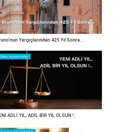
runo'nun Yargıçlarından 425 Yıl Sonra...
Basın Açıklamaları
ENİ ADLİ YIL, ADİL BİR YIL OLSUN !..
Sendikadan Haberler