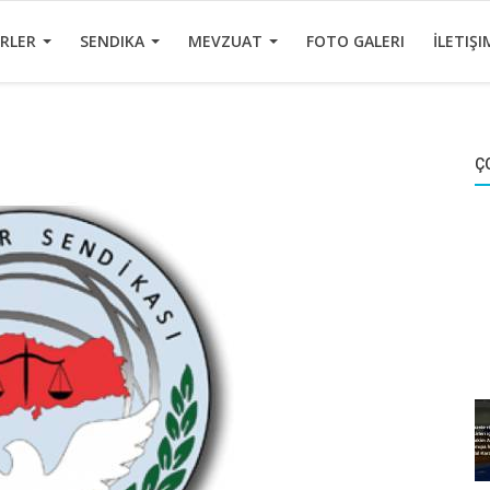
ERLER
SENDIKA
MEVZUAT
FOTO GALERI
İLETIŞI
Ç