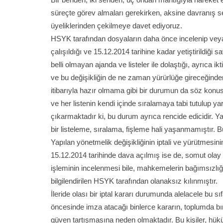
süreçte görev almaları gerekirken, aksine davranış s
üyeliklerinden çekilmeye davet ediyoruz.
HSYK tarafından dosyaların daha önce incelenip veya in
çalışıldığı ve 15.12.2014 tarihine kadar yetiştirildiği
belli olmayan ajanda ve listeler ile dolaştığı, ayrıca i
ve bu değişikliğin de ne zaman yürürlüğe gireceğinde
itibarıyla hazır olmama gibi bir durumun da söz konusu
ve her listenin kendi içinde sıralamaya tabi tutulup yarg
çıkarmaktadır ki, bu durum ayrıca rencide edicidir. Yar
bir listeleme, sıralama, fişleme hali yaşanmamıştır. 
Yapılan yönetmelik değişikliğinin iptali ve yürütmesin
15.12.2014 tarihinde dava açılmış ise de, somut olay
işleminin incelenmesi bile, mahkemelerin bağımsızlığ
bilgilendirilen HSYK tarafından olanaksız kılınmıştır.
İleride olası bir iptal kararı durumunda alelacele bu sı
öncesinde imza atacağı binlerce kararın, toplumda bı
güven tartışmasına neden olmaktadır. Bu kişiler, hüküm