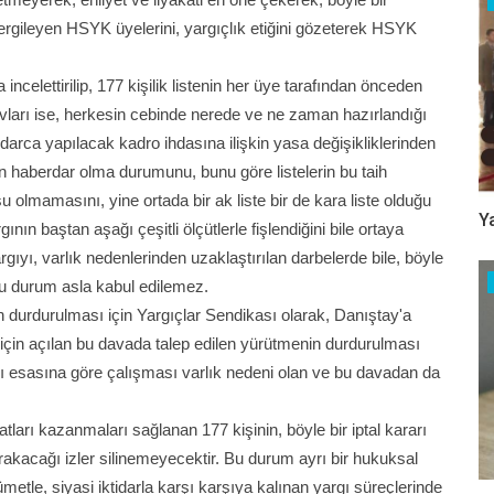
ergileyen HSYK üyelerini, yargıçlık etiğini gözeterek HSYK
celettirilip, 177 kişilik listenin her üye tarafından önceden
 savları ise, herkesin cebinde nerede ve ne zaman hazırlandığı
ktidarca yapılacak kadro ihdasına ilişkin yasa değişikliklerinden
n haberdar olma durumunu, bunu göre listelerin bu taih
 olmamasını, yine ortada bir ak liste bir de kara liste olduğu
Y
ının baştan aşağı çeşitli ölçütlerle fişlendiğini bile ortaya
gıyı, varlık nedenlerinden uzaklaştırılan darbelerde bile, böyle
Bu durum asla kabul edilemez.
in durdurulması için Yargıçlar Sendikası olarak, Danıştay'a
 için açılan bu davada talep edilen yürütmenin durdurulması
ı esasına göre çalışması varlık nedeni olan ve bu davadan da
fatları kazanmaları sağlanan 177 kişinin, böyle bir iptal kararı
rakacağı izler silinemeyecektir. Bu durum ayrı bir hukuksal
etle, siyasi iktidarla karşı karşıya kalınan yargı süreçlerinde