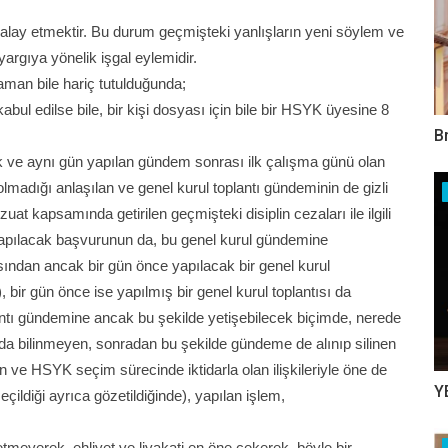
 alay etmektir. Bu durum geçmişteki yanlışların yeni söylem ve
argıya yönelik işgal eylemidir.
aman bile hariç tutulduğunda;
abul edilse bile, bir kişi dosyası için bile bir HSYK üyesine 8
B
ve aynı gün yapılan gündem sonrası ilk çalışma günü olan
adığı anlaşılan ve genel kurul toplantı gündeminin de gizli
at kapsamında getirilen geçmişteki disiplin cezaları ile ilgili
yapılacak başvurunun da, bu genel kurul gündemine
sından ancak bir gün önce yapılacak bir genel kurul
 bir gün önce ise yapılmış bir genel kurul toplantısı da
ntı gündemine ancak bu şekilde yetişebilecek biçimde, nerede
a bilinmeyen, sonradan bu şekilde gündeme de alınıp silinen
ılan ve HSYK seçim sürecinde iktidarla olan ilişkileriyle öne de
Y
eçildiği ayrıca gözetildiğinde), yapılan işlem,
tmeyerek, ehliyet ve liyakati en öne çekerek, böyle bir