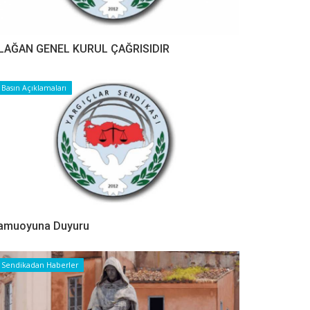
LAĞAN GENEL KURUL ÇAĞRISIDIR
Basın Açıklamaları
amuoyuna Duyuru
Sendikadan Haberler