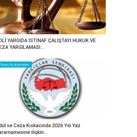
DLÎ YARGIDA İSTİNAF ÇALIŞTAYI HUKUK VE
EZA YARGILAMASI...
Basın Açıklamaları
dül ve Ceza Kıskacında 2026 Yılı Yaz
ararnamesine ilişkin...