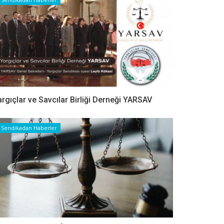
argıçlar ve Savcılar Birliği Derneği YARSAV
Sendikadan Haberler