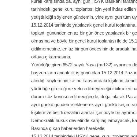
kuralı karşısında da, aynı gün HSYK Başkanı tarafınd
tarihindeki genel kurul toplantısı için yeni ihdas edil
yetiştirildiği söylenen gündemin, yine aynı gün tüm üy
15.12.2014 tarihinde yapılacak genel kurul toplantına
toplantı gününden en az bir gün önce yapılacak bir gen
olmasına ve böyle bir genel kurul toplantısı ile de 
gidilmemesine, en az bir gün öncesinin de aradaki hafta 
ortaya çıkarmasına,
Yürürlüğe giren 6572 sayılı Yasa (md 32) uyarınca disipl
başvuruların ancak ilk iş günü olan 15.12.2014 Paza
alındığı söyleminin ise bu kapsamdaki kişilerin, ken
yürürlüğe gireceği ve veto edilmeyeceğini bilmeleri b
durum söz konusu edilmediğin de, doğal olarak Pazart
aynı günkü gündeme eklenerek aynı günkü seçim süreci
kişilere ve belirli cezaları alanlar için böyle bir ayrım
Demokratik hukuk devletinde karşılaşılamayacak, kar
Basında çıkan haberlerden hareketle;
15.12.2014 tarihindeki HSYK genel kurul toplantısın