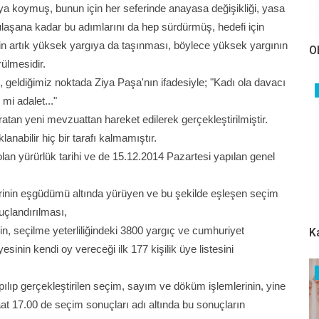
ya koymuş, bunun için her seferinde anayasa değişikliği, yasa
ulaşana kadar bu adımlarını da hep sürdürmüş, hedefi için
rin artık yüksek yargıya da taşınması, böylece yüksek yargının
O
rülmesidir.
ce, geldiğimiz noktada Ziya Paşa'nın ifadesiyle; "Kadı ola davacı
mi adalet..."
an yeni mevzuattan hareket edilerek gerçekleştirilmiştir.
lanabilir hiç bir tarafı kalmamıştır.
 yürürlük tarihi ve de 15.12.2014 Pazartesi yapılan genel
erinin eşgüdümü altında yürüyen ve bu şekilde eşleşen seçim
nuçlandırılması,
, seçilme yeterliliğindeki 3800 yargıç ve cumhuriyet
K
inin kendi oy vereceği ilk 177 kişilik üye listesini
pılıp gerçekleştirilen seçim, sayım ve döküm işlemlerinin, yine
at 17.00 de seçim sonuçları adı altında bu sonuçların