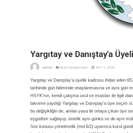
Yargıtay ve Danıştay'a Üyel
admin
Basın Açıklamaları
Nis 11, 2018
Yargıtay ve Danıştay'a üyelik kadrosu ihdas eden 65
tarihinde gün bitiminde onaylanmasına ve aynı gün 
HSYK'nın, kendi çalışma usul ve esasları ile ilgili ol
takvime yaydığı Yargıtay ve Danıştay'a üye seçim sür
bu değişikliğin de, anılan yasa ile ortaya çıkan üye se
eşgüdüm sağlayıp, üstelik aynı günkü ve de aynı mük
Söz konusu yönetmelik (md 6/2) uyarınca kurul günde