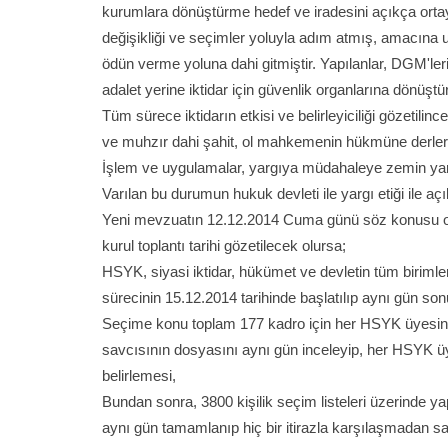
kurumlara dönüştürme hedef ve iradesini açıkça orta
değişikliği ve seçimler yoluyla adım atmış, amacına 
ödün verme yoluna dahi gitmiştir. Yapılanlar, DGM'le
adalet yerine iktidar için güvenlik organlarına dönüştü
Tüm sürece iktidarın etkisi ve belirleyiciliği gözetilin
ve muhzır dahi şahit, ol mahkemenin hükmüne derler 
İşlem ve uygulamalar, yargıya müdahaleye zemin yarat
Varılan bu durumun hukuk devleti ile yargı etiği ile açık
Yeni mevzuatın 12.12.2014 Cuma günü söz konusu olan
kurul toplantı tarihi gözetilecek olursa;
HSYK, siyasi iktidar, hükümet ve devletin tüm biriml
sürecinin 15.12.2014 tarihinde başlatılıp aynı gün so
Seçime konu toplam 177 kadro için her HSYK üyesinin
savcısının dosyasını aynı gün inceleyip, her HSYK üyes
belirlemesi,
Bundan sonra, 3800 kişilik seçim listeleri üzerinde ya
aynı gün tamamlanıp hiç bir itirazla karşılaşmadan sa