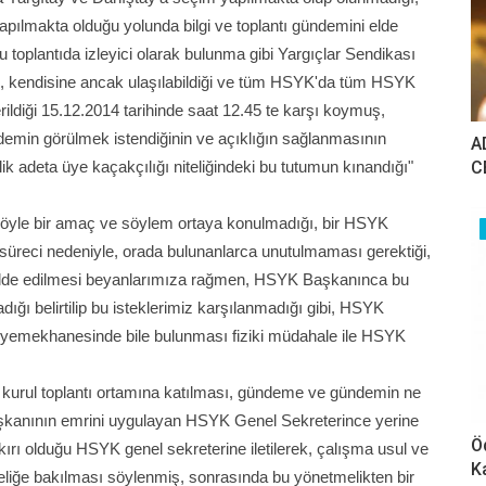
pılmakta olduğu yolunda bilgi ve toplantı gündemini elde
u toplantıda izleyici olarak bulunma gibi Yargıçlar Sendikası
, kendisine ancak ulaşılabildiği ve tüm HSYK'da tüm HSYK
rildiği 15.12.2014 tarihinde saat 12.45 te karşı koymuş,
emin görülmek istendiğinin ve açıklığın sağlanmasının
A
C
elik adeta üye kaçakçılığı niteliğindeki bu tutumun kınandığı"
öyle bir amaç ve söylem ortaya konulmadığı, bir HSYK
üreci nedeniyle, orada bulunanlarca unutulmaması gerektiği,
 elde edilmesi beyanlarımıza rağmen, HSYK Başkanınca bu
ığı belirtilip bu isteklerimiz karşılanmadığı gibi, HSYK
emekhanesinde bile bulunması fiziki müdahale ile HSYK
 kurul toplantı ortamına katılması, gündeme ve gündemin ne
aşkanının emrini uygulayan HSYK Genel Sekreterince yerine
Ö
ırı olduğu HSYK genel sekreterine iletilerek, çalışma usul ve
K
eliğe bakılması söylenmiş, sonrasında bu yönetmelikten bir