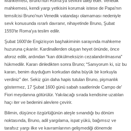
Mahkemesi, Bruno’nun Roma’ya sevkini talep eder. Venedik
mahkemesi, kendi yargı yetkisini korumak istese de Papa’nın
temsilcisi Bruno’nun Venedik vatandaşı olamaması nedeniyle
sevk konusunda ısrarlı davranır, nihayetinde Bruno, Şubat
1593’te Roma’ya teslim edilir.
Şubat 1600’de Engizisyon başhakiminin sarayında mahkeme
huzuruna çıkarılır. Kardinallerden oluşan heyet önünde, önce
aforoz edilir, ardından “kan dökülmeksizin cezalandırılmasına”
hükmedilir. Kararı dinledikten sonra Bruno; “Sanıyorum ki, siz bu
kararı, benim duyduğum korkudan daha büyük bir korkuyla
verdiniz” der. Sekiz gün daha hapis tutulan Bruno, pişmanlık
göstermez, 17 Şubat 1600 günü sabah saatlerinde Campo de’
Fiori meydanına götürülür. Yakılacağı sırada kendisine uzatılan
haçı iter ve bedenini alevlere çevirir.
Bilimin, düşünce özgürlüğünün ateşle sınandığı bu dönüm
noktasında, Bruno, adil yargılama, ispat yükü, bağımsız ve
tarafsız yargı ilke ve kavramlarının gelişmediği dönemde