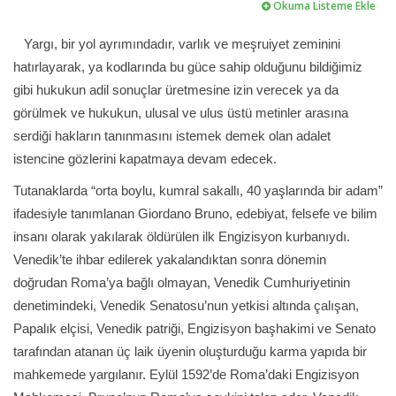
Okuma Listeme Ekle
Yargı, bir yol ayrımındadır, varlık ve meşruiyet zeminini
hatırlayarak, ya kodlarında bu güce sahip olduğunu bildiğimiz
gibi hukukun adil sonuçlar üretmesine izin verecek ya da
görülmek ve hukukun, ulusal ve ulus üstü metinler arasına
serdiği hakların tanınmasını istemek demek olan adalet
istencine gözlerini kapatmaya devam edecek.
Tutanaklarda “orta boylu, kumral sakallı, 40 yaşlarında bir adam”
ifadesiyle tanımlanan Giordano Bruno, edebiyat, felsefe ve bilim
insanı olarak yakılarak öldürülen ilk Engizisyon kurbanıydı.
Venedik’te ihbar edilerek yakalandıktan sonra dönemin
doğrudan Roma’ya bağlı olmayan, Venedik Cumhuriyetinin
denetimindeki, Venedik Senatosu’nun yetkisi altında çalışan,
Papalık elçisi, Venedik patriği, Engizisyon başhakimi ve Senato
tarafından atanan üç laik üyenin oluşturduğu karma yapıda bir
mahkemede yargılanır. Eylül 1592’de Roma’daki Engizisyon