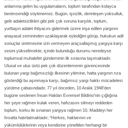
anlamına gelen bu uygulamaların, toplum tarafından kolayca
benimsendiği söylenemez. Bugün, işsizlik, derinleşen yoksulluk,
gelir adaletsizlikleri gibi pek çok soruna karşılık, toplum,
yurttaşın adalet ihtiyacını gidermek üzere inşa edilen yargının
anayasal zemininden uzaklaşarak eylediğini görüp, hukukun adil
sonuçlar üretmesine izin vermeyen araçsallaşmış yargıya karşı
sesini yükseltmekte, içinde bulunduğu durumu neredeyse
toplumsal muhalefet gündeminin ilk sırasına taşımaktadır.
Ulusal ve ulus üstü pek çok düzenlemenin güvencesinde
bulunan yargı bağımsızlığı ilkesinin yitimine, hatta yargının rıza
gösterdiği bu aşınmaya karşı, bağımsız yargı hakkı mücadelesi
yürütme çabasındadır. 77 yıl önceden, 10 Aralık 1948’den
bugüne seslenen İnsan Hakları Evrensel Bildirisi’nin çığlığına
her şeye rağmen kulak veren, hafızasını silmeyi reddeden
toplum, korku ile sınanan yargıya rağmen 10. Maddeyi her
fırsatta hatırlatmaktadır; “Herkes, haklarının ve
yükümlülüklerinin veya kendisine yöneltilen herhangi bir