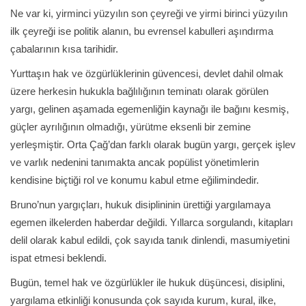
Ne var ki, yirminci yüzyılın son çeyreği ve yirmi birinci yüzyılın
ilk çeyreği ise politik alanın, bu evrensel kabulleri aşındırma
çabalarının kısa tarihidir.
Yurttaşın hak ve özgürlüklerinin güvencesi, devlet dahil olmak
üzere herkesin hukukla bağlılığının teminatı olarak görülen
yargı, gelinen aşamada egemenliğin kaynağı ile bağını kesmiş,
güçler ayrılığının olmadığı, yürütme eksenli bir zemine
yerleşmiştir. Orta Çağ’dan farklı olarak bugün yargı, gerçek işlev
ve varlık nedenini tanımakta ancak popülist yönetimlerin
kendisine biçtiği rol ve konumu kabul etme eğilimindedir.
Bruno’nun yargıçları, hukuk disiplininin ürettiği yargılamaya
egemen ilkelerden haberdar değildi. Yıllarca sorgulandı, kitapları
delil olarak kabul edildi, çok sayıda tanık dinlendi, masumiyetini
ispat etmesi beklendi.
Bugün, temel hak ve özgürlükler ile hukuk düşüncesi, disiplini,
yargılama etkinliği konusunda çok sayıda kurum, kural, ilke,