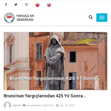
Toggl
navig
Bruno'nun Yargıçlarından 425 Yıl Sonra...
admin
Sendikadan Haberler
Ara 10, 2025