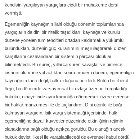
kendisini yargılayan yargıçlara ciddi bir muhakeme dersi
vermişti.
Egemenliğin kaynağının ilahi olduğu dönemin toplumlarında
yargıçların da dini bir nitelik taşıdıkları, kaynağa ve kurulu
düzene yönelen tüm tehditleri ortadan kaldırmakla yükümlü
bulundukları, düzenin güç kullanımını meşrulaştırarak düzen
karşıtlarını cezalandıran bir sistemin parçası oldukları
bilinmektedir. Bu süreç, yıllarca süren savaşlar ve binlerce
insanın ölümüne yol açtıktan sonra modern dönem, egemenliğin
kaynağının tanrı değil, halk olduğunu belirledi. Bütün bir liberal
örgü, bu dönemde varsayımsal bir uzlaşı üzerine kurguladığı
hukuku, nihayetinde aynı karanlığa dönmemek üzere evrensel
bir haklar manzumesi ile de taçlandırdı. Dini otorite ile bağı
kalmayan yargıcın, laik yargı sistematiği içerisinde, halk
egemenliğine dayalı kuvvetler düzeninde etkinliğinin rejimin
olanaklarına bağlı olduğu açıkça görüldü. Bu olanağın ancak
hukuk devleti ilkesi ile yaratılabileceği de evrensel kabul gördü.