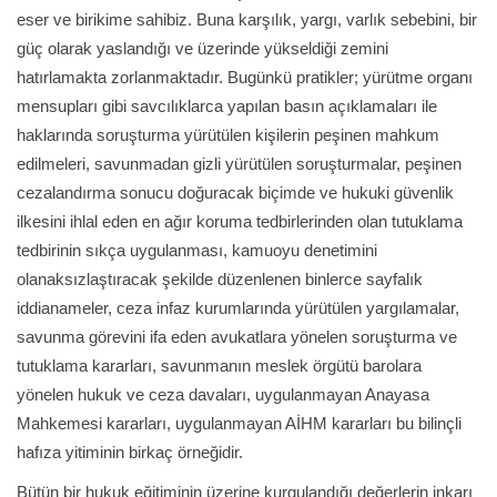
eser ve birikime sahibiz. Buna karşılık, yargı, varlık sebebini, bir
güç olarak yaslandığı ve üzerinde yükseldiği zemini
hatırlamakta zorlanmaktadır. Bugünkü pratikler; yürütme organı
mensupları gibi savcılıklarca yapılan basın açıklamaları ile
haklarında soruşturma yürütülen kişilerin peşinen mahkum
edilmeleri, savunmadan gizli yürütülen soruşturmalar, peşinen
cezalandırma sonucu doğuracak biçimde ve hukuki güvenlik
ilkesini ihlal eden en ağır koruma tedbirlerinden olan tutuklama
tedbirinin sıkça uygulanması, kamuoyu denetimini
olanaksızlaştıracak şekilde düzenlenen binlerce sayfalık
iddianameler, ceza infaz kurumlarında yürütülen yargılamalar,
savunma görevini ifa eden avukatlara yönelen soruşturma ve
tutuklama kararları, savunmanın meslek örgütü barolara
yönelen hukuk ve ceza davaları, uygulanmayan Anayasa
Mahkemesi kararları, uygulanmayan AİHM kararları bu bilinçli
hafıza yitiminin birkaç örneğidir.
Bütün bir hukuk eğitiminin üzerine kurgulandığı değerlerin inkarı