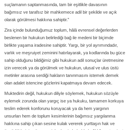
suçlamanın saptanmasında, tam bir eşitlikle davasının
bağımsız ve tarafsız bir mahkemece adil bir şekilde ve açık
olarak görülmesi hakkına sahiptir.”
Zira içinde bulunduğumuz toplum, hâlâ evrensel değerlerden
beslenen bir hukukun belirlediği bağ ile medeni bir biçimde
birlikte yaşama iradesine sahiptir. Yargı, bir yol ayrımındadır,
varlık ve meşruiyet zeminini hatırlayarak, ya kodlarında bu güce
sahip olduğunu bildiğimiz gibi hukukun adil sonuçlar üretmesine
izin verecek ya da görülmek ve hukukun, ulusal ve ulus üstü
metinler arasına serdiği hakların tanınmasını istemek demek
olan adalet istencine gözlerini kapatmaya devam edecek.
Muktedirin değil, hukukun diliyle söylemek, hukukun sözüyle
eylemek zorunda olan yargıç ise ya hukuku, tamamen korkuya
teslim ederek konforunu koruyacak ya da hem yargının
unsurları hem de toplum kesimlerinin bağımsız yargılanma
hakkına sahip çıkan sesine kulak vererek yurttaşın hak ve