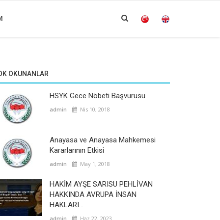
M
OK OKUNANLAR
HSYK Gece Nöbeti Başvurusu
admin
Nis 10, 2018
Anayasa ve Anayasa Mahkemesi
Kararlarının Etkisi
admin
May 1, 2018
HAKİM AYŞE SARISU PEHLİVAN
HAKKINDA AVRUPA İNSAN
HAKLARI...
admin
Haz 22, 2023