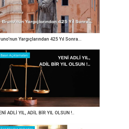
runo'nun Yargıçlarından 425 Yıl Sonra...
Basın Açıklamaları
ENİ ADLİ YIL, ADİL BİR YIL OLSUN !..
Sendikadan Haberler