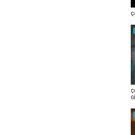
Ç
Ç
G