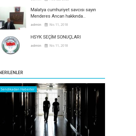
Malatya cumhuriyet savcısı sayın
Menderes Arıcan hakkında...
admin
Nis 11, 2018
HSYK SEÇİM SONUÇLARI
admin
Nis 11, 2018
NERILENLER
Sendikadan Haberler