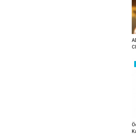
A
C
Ö
K