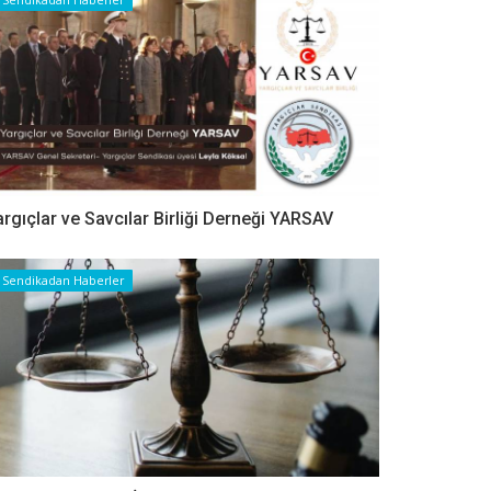
argıçlar ve Savcılar Birliği Derneği YARSAV
Sendikadan Haberler