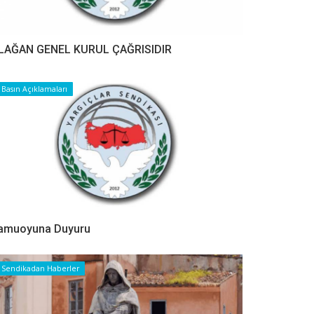
LAĞAN GENEL KURUL ÇAĞRISIDIR
Basın Açıklamaları
amuoyuna Duyuru
Sendikadan Haberler