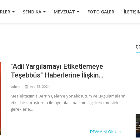
ERLER
SENDIKA
MEVZUAT
FOTO GALERI
İLETIŞI
Ç
"Adil Yargılamayı Etiketlemeye
Teşebbüs" Haberlerine İlişkin...
admin
Ara 18, 2024
Meslektaşımız Berrin Çelen'e yönelik tutum ve uygulamaların
etkili bir soruşturma ile aydınlatılmasının, ilgililerin mesleki
gereklerle...
DEVAMINI OKU