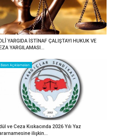
DLÎ YARGIDA İSTİNAF ÇALIŞTAYI HUKUK VE
EZA YARGILAMASI...
Basın Açıklamaları
dül ve Ceza Kıskacında 2026 Yılı Yaz
ararnamesine ilişkin...