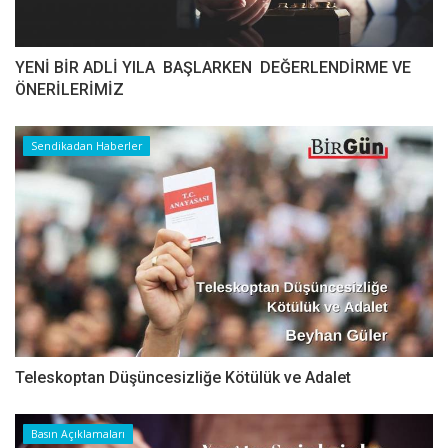
YENİ BİR ADLİ YILA BAŞLARKEN DEĞERLENDİRME VE
ÖNERİLERİMİZ
Sendikadan Haberler
Teleskoptan Düşüncesizliğe Kötülük ve Adalet
Basın Açıklamaları