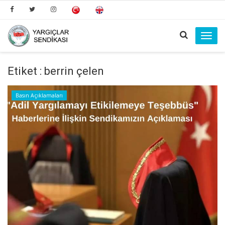
Toggl
navig
Etiket : berrin çelen
Basın Açıklamaları