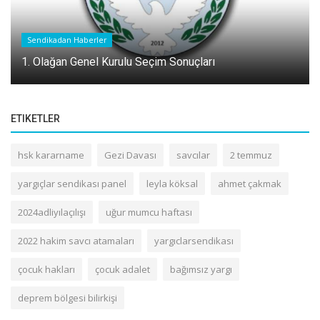
Sendikadan Haberler
1. Olağan Genel Kurulu Seçim Sonuçları
ETIKETLER
hsk kararname
Gezi Davası
savcılar
2 temmuz
yargıçlar sendikası panel
leyla köksal
ahmet çakmak
2024adliyılaçılışı
uğur mumcu haftası
2022 hakim savcı atamaları
yargıclarsendikası
çocuk hakları
çocuk adalet
bağımsız yargı
deprem bölgesi bilirkişi