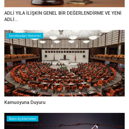
ADLİ YILA İLİŞKİN GENEL BİR DEĞERLENDİRME VE YENİ
ADLİ...
Sendikadan Haberler
Kamuoyuna Duyuru
Basın Açıklamaları