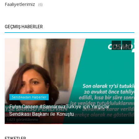
Faaliyetlerimiz
(6)
GEÇMIŞ HABERLER
Sendikadan Haberler
ADLİ YIL AÇILIŞ TÖRENİ
ETIKETLER