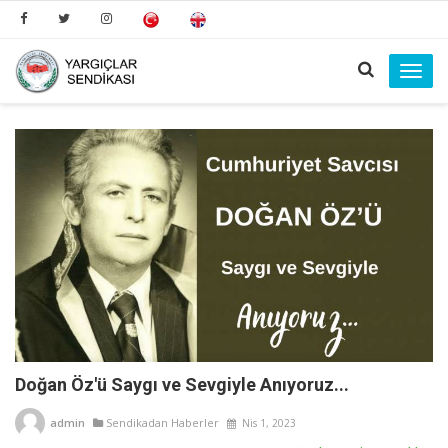
Toggl
navig
Doğan Öz'ü Saygı ve Sevgiyle Anıyoruz...
admin
Sendikadan Haberler
Nis 1, 2023