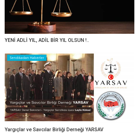
YENİ ADLİ YIL, ADİL BİR YIL OLSUN !..
Sendikadan Haberler
Yargıçlar ve Savcılar Birliği Derneği YARSAV