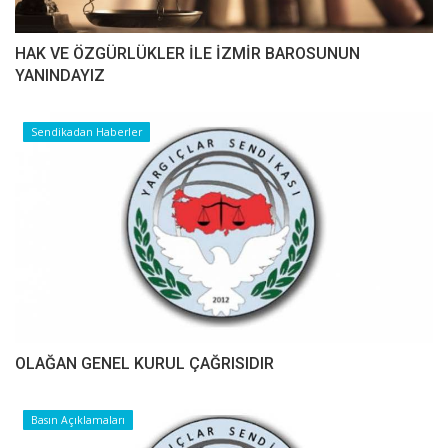
HAK VE ÖZGÜRLÜKLER İLE İZMİR BAROSUNUN
YANINDAYIZ
Sendikadan Haberler
OLAĞAN GENEL KURUL ÇAĞRISIDIR
Basın Açıklamaları