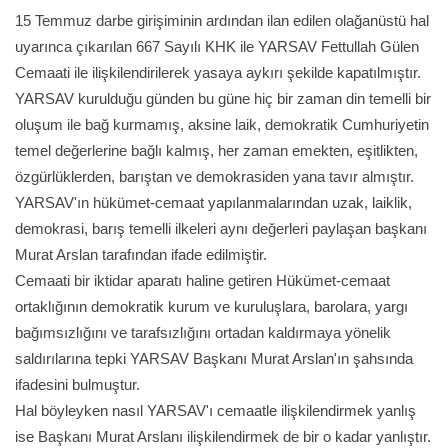
15 Temmuz darbe girişiminin ardından ilan edilen olağanüstü hal
uyarınca çıkarılan 667 Sayılı KHK ile YARSAV Fettullah Gülen
Cemaati ile ilişkilendirilerek yasaya aykırı şekilde kapatılmıştır.
YARSAV kurulduğu günden bu güne hiç bir zaman din temelli bir
oluşum ile bağ kurmamış, aksine laik, demokratik Cumhuriyetin
temel değerlerine bağlı kalmış, her zaman emekten, eşitlikten,
özgürlüklerden, barıştan ve demokrasiden yana tavır almıştır.
YARSAV'ın hükümet-cemaat yapılanmalarından uzak, laiklik,
demokrasi, barış temelli ilkeleri aynı değerleri paylaşan başkanı
Murat Arslan tarafından ifade edilmiştir.
Cemaati bir iktidar aparatı haline getiren Hükümet-cemaat
ortaklığının demokratik kurum ve kuruluşlara, barolara, yargı
bağımsızlığını ve tarafsızlığını ortadan kaldırmaya yönelik
saldırılarına tepki YARSAV Başkanı Murat Arslan'ın şahsında
ifadesini bulmuştur.
Hal böyleyken nasıl YARSAV'ı cemaatle ilişkilendirmek yanlış
ise Başkanı Murat Arslanı ilişkilendirmek de bir o kadar yanlıştır.