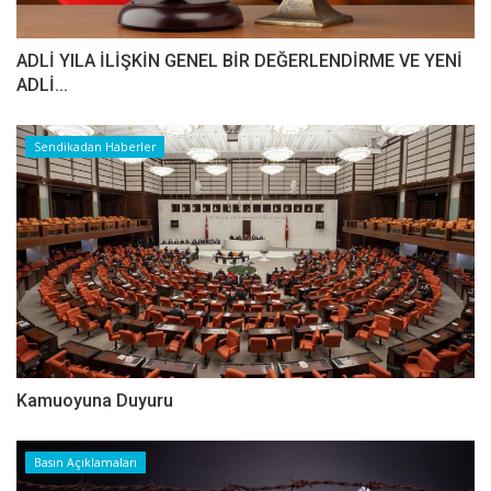
ADLİ YILA İLİŞKİN GENEL BİR DEĞERLENDİRME VE YENİ
ADLİ...
Sendikadan Haberler
Kamuoyuna Duyuru
Basın Açıklamaları