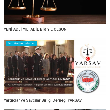
YENİ ADLİ YIL, ADİL BİR YIL OLSUN !..
Sendikadan Haberler
Yargıçlar ve Savcılar Birliği Derneği YARSAV