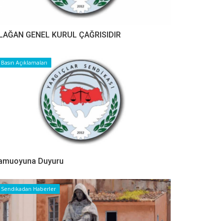
LAĞAN GENEL KURUL ÇAĞRISIDIR
Basın Açıklamaları
amuoyuna Duyuru
Sendikadan Haberler