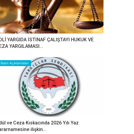
DLÎ YARGIDA İSTİNAF ÇALIŞTAYI HUKUK VE
EZA YARGILAMASI...
Basın Açıklamaları
dül ve Ceza Kıskacında 2026 Yılı Yaz
ararnamesine ilişkin...