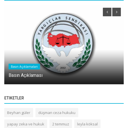
Basın Açıklamaları
Basın Açıklaması
ETIKETLER
Beyhan güler
düşman ceza hukuku
yapay zeka ve hukuk
2 temmuz
leyla köksal