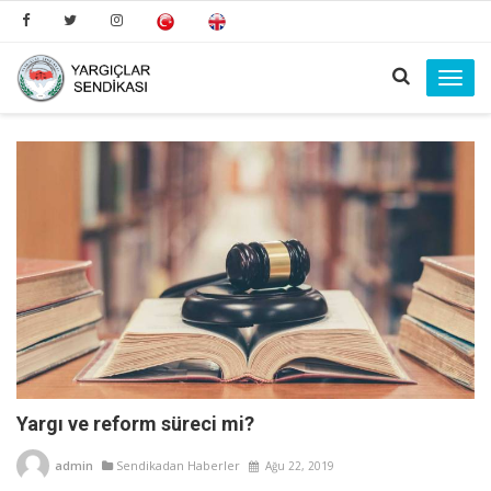
Toggl
navig
Yargı ve reform süreci mi?
admin
Sendikadan Haberler
Ağu 22, 2019