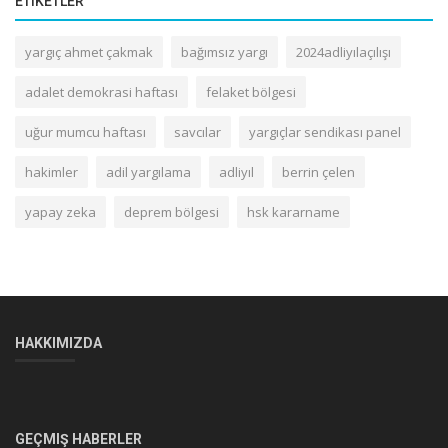
ETIKETLER
yargıç ahmet çakmak
bağımsız yargı
2024adliyılaçılışı
adalet demokrasi haftası
felaket bölgesi
uğur mumcu haftası
savcılar
yargıçlar sendikası panel
hakimler
adil yargılama
adliyıl
berrin çelen
yapay zeka
deprem bölgesi
hsk kararname
HAKKIMIZDA
GEÇMIŞ HABERLER