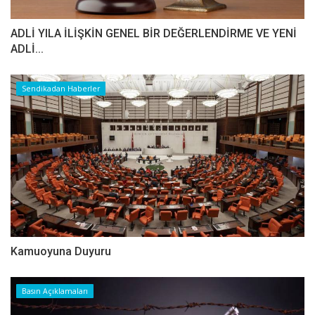
ADLİ YILA İLİŞKİN GENEL BİR DEĞERLENDİRME VE YENİ
ADLİ...
Sendikadan Haberler
Kamuoyuna Duyuru
Basın Açıklamaları