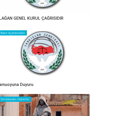
LAĞAN GENEL KURUL ÇAĞRISIDIR
Basın Açıklamaları
amuoyuna Duyuru
Sendikadan Haberler