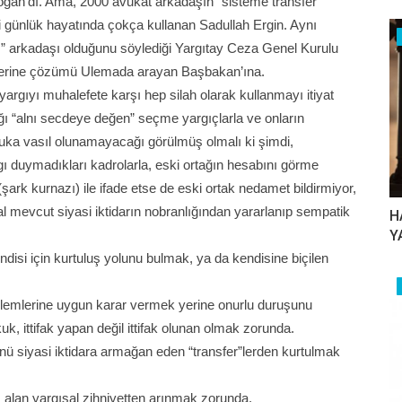
oğan’dı. Ama, 2000 avukat arkadaşın “sisteme transfer
ni günlük hayatında çokça kullanan Sadullah Ergin. Aynı
ı” arkadaşı olduğunu söylediği Yargıtay Ceza Genel Kurulu
r yerine çözümü Ulemada arayan Başbakan’ına.
argıyı muhalefete karşı hep silah olarak kullanmayı itiyat
ptığı “alnı secdeye değen” seçme yargıçlarla ve onların
kuka vasıl olunamayacağı görülmüş olmalı ki şimdi,
duymadıkları kadrolarla, eski ortağın hesabını görme
(şark kurnazı) ile ifade etse de eski ortak nedamet bildirmiyor,
al mevcut siyasi iktidarın nobranlığından yararlanıp sempatik
H
Y
ndisi için kurtuluş yolunu bulmak, ya da kendisine biçilen
söylemlerine uygun karar vermek yerine onurlu duruşunu
, ittifak yapan değil ittifak olunan olmak zorunda.
ücünü siyasi iktidara armağan eden “transfer”lerden kurtulmak
s alan yargısal zihniyetten arınmak zorunda.