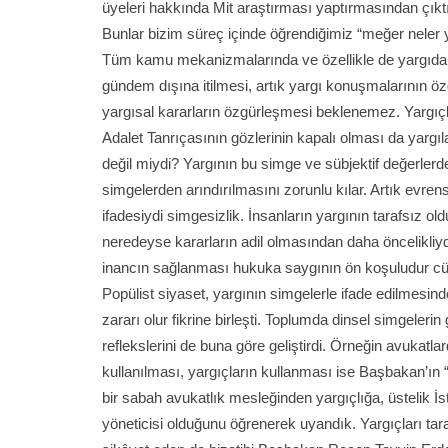
üyeleri hakkında Mit araştırması yaptırmasından çıktı
Bunlar bizim süreç içinde öğrendiğimiz “meğer neler 
Tüm kamu mekanizmalarında ve özellikle de yargıda din
gündem dışına itilmesi, artık yargı konuşmalarının 
yargısal kararların özgürleşmesi beklenemez. Yargıçları
Adalet Tanrıçasının gözlerinin kapalı olması da yarg
değil miydi? Yargının bu simge ve sübjektif değerlerde
simgelerden arındırılmasını zorunlu kılar. Artık evrense
ifadesiydi simgesizlik. İnsanların yargının tarafsız ol
neredeyse kararların adil olmasından daha öncelikliyd
inancın sağlanması hukuka saygının ön koşuludur cü
Popülist siyaset, yargının simgelerle ifade edilmesind
zararı olur fikrine birleşti. Toplumda dinsel simgeleri
reflekslerini de buna göre geliştirdi. Örneğin avukatl
kullanılması, yargıçların kullanması ise Başbakan’ın “
bir sabah avukatlık mesleğinden yargıçlığa, üstelik İ
yöneticisi olduğunu öğrenerek uyandık. Yargıçları tar