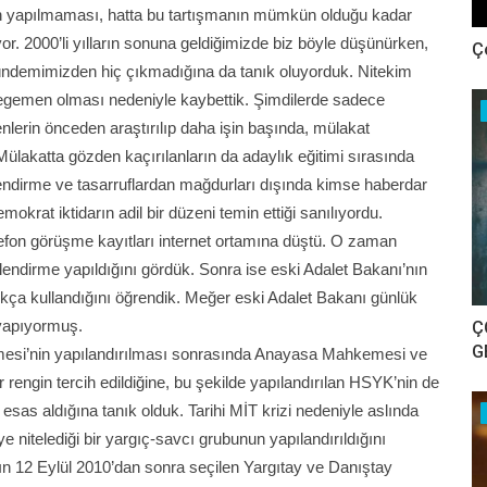
nın yapılmaması, hatta bu tartışmanın mümkün olduğu kadar
or. 2000’li yılların sonuna geldiğimizde biz böyle düşünürken,
Ç
a gündemimizden hiç çıkmadığına da tanık oluyorduk. Nitekim
a egemen olması nedeniyle kaybettik. Şimdilerde sadece
enlerin önceden araştırılıp daha işin başında, mülakat
 Mülakatta gözden kaçırılanların da adaylık eğitimi sırasında
endirme ve tasarruflardan mağdurları dışında kimse haberdar
at iktidarın adil bir düzeni temin ettiği sanılıyordu.
efon görüşme kayıtları internet ortamına düştü. O zaman
lendirme yapıldığını gördük. Sonra ise eski Adalet Bakanı’nın
ça kullandığını öğrendik. Meğer eski Adalet Bakanı günlük
yapıyormuş.
Ç
G
si’nin yapılandırılması sonrasında Anayasa Mahkemesi ve
 rengin tercih edildiğine, bu şekilde yapılandırılan HSYK’nin de
esas aldığına tanık olduk. Tarihi MİT krizi nedeniyle aslında
 nitelediği bir yargıç-savcı grubunun yapılandırıldığını
ın 12 Eylül 2010’dan sonra seçilen Yargıtay ve Danıştay