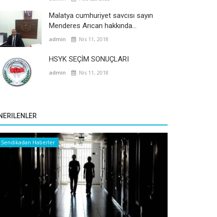
Malatya cumhuriyet savcısı sayın
Menderes Arıcan hakkında...
admin
Nis 11, 2018
HSYK SEÇİM SONUÇLARI
admin
Nis 11, 2018
NERILENLER
Sendikadan Haberler