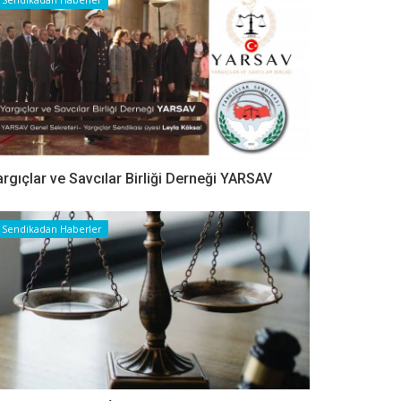
argıçlar ve Savcılar Birliği Derneği YARSAV
Sendikadan Haberler