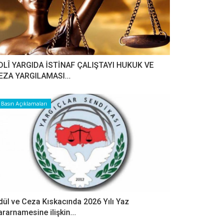
DLÎ YARGIDA İSTİNAF ÇALIŞTAYI HUKUK VE
EZA YARGILAMASI...
Basın Açıklamaları
dül ve Ceza Kıskacında 2026 Yılı Yaz
ararnamesine ilişkin...