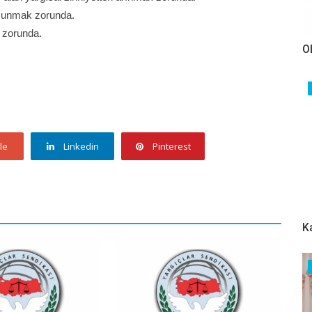
a sunmak zorunda.
k zorunda.
O
le
Linkedin
Pinterest
K