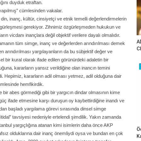
ğını duyduk etraftan.
yapılmış” cümlesinden vakalar.
, inanç, kültür, cinsiyetçi ve etnik temelli değerlendirmelerin
özgürleşmesi gerekiyor. Zihnimiz özgürleşmeden hukukun ve
n vicdanı inançlara değil objektif verilere dayalı olmalıdır.
A
ılamanın tüm simge, inanç ve değerlerden arındırılması demek
C
n arındırılması yargılayanların da bu sübjektif değer ve
l bir kural olarak ifade edilen görünürdeki adaletin bir
duğuna, kararların yansız verildiğine olan inancın temini
i. Hepimiz, kararların adil olması yetmez, adil olduğuna dair
mlesinde hemfikirdik.
e bir abes görmediği gibi bir yargıcın dindar olmasının kime
n güç ifade etmesine karşı duruşun oy kaybettirdiğine inandı ve
ardan başladı yargılama görevi sırasında dinsel simge
itidal” tavsiyesi nedeniyle ertelendi şimdilik. Yakın zamanda
stanbul yargıçlığına atanan kimi isimlerin daha önce AKP
Ö
afsız olduklarına dair inanç önemliydi oysa ve bundan en çok
K