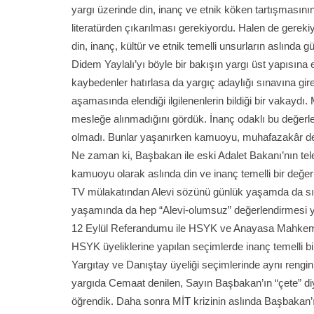
yargı üzerinde din, inanç ve etnik köken tartışması
literatürden çıkarılması gerekiyordu. Halen de gerekiy
din, inanç, kültür ve etnik temelli unsurların aslınd
Didem Yaylalı’yı böyle bir bakışın yargı üst yapısın
kaybedenler hatırlasa da yargıç adaylığı sınavına gir
aşamasında elendiği ilgilenenlerin bildiği bir vakaydı.
mesleğe alınmadığını gördük. İnanç odaklı bu değerl
olmadı. Bunlar yaşanırken kamuoyu, muhafazakâr demokr
Ne zaman ki, Başbakan ile eski Adalet Bakanı’nın tel
kamuoyu olarak aslında din ve inanç temelli bir değer
TV mülakatından Alevi sözünü günlük yaşamda da sık
yaşamında da hep “Alevi-olumsuz” değerlendirmesi 
12 Eylül Referandumu ile HSYK ve Anayasa Mahkeme
HSYK üyeliklerine yapılan seçimlerde inanç temelli bir
Yargıtay ve Danıştay üyeliği seçimlerinde aynı rengin 
yargıda Cemaat denilen, Sayın Başbakan’ın “çete” diye
öğrendik. Daha sonra MİT krizinin aslında Başbakan’