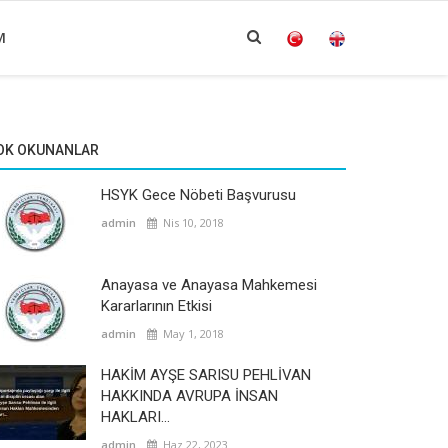
M
OK OKUNANLAR
HSYK Gece Nöbeti Başvurusu
admin
Nis 10, 2018
Anayasa ve Anayasa Mahkemesi
Kararlarının Etkisi
admin
May 1, 2018
HAKİM AYŞE SARISU PEHLİVAN
HAKKINDA AVRUPA İNSAN
HAKLARI...
admin
Haz 22, 2023