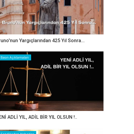
runo'nun Yargıçlarından 425 Yıl Sonra...
Basın Açıklamaları
ENİ ADLİ YIL, ADİL BİR YIL OLSUN !..
Sendikadan Haberler