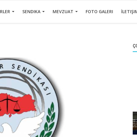
ERLER
SENDIKA
MEVZUAT
FOTO GALERI
İLETIŞI
Ç