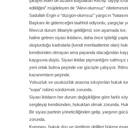
şikâyet eden de bizatihi Başbakan Recep Tayyip Erd
edildiğini” müjdeleyen de “Alevi-olumsuz” nitelemesi
Sadullah Ergin o “düzgün-olumsuz” yargıcın “hatasın
Başkanı ile gidereceğini taahhüt ediyordu, yargıçla
Mevcut durum itibariyle geldiğimiz son aşamada ise, y
haline getiren siyasi iktidarın, daha önce işbirliği ya
oluşturduğu kadrolarla (kendi menfaatlerine olan) hu
kendisinden olmayan ama payanda olacağından kaygı 
kaygısına düştü. Siyasi iktidar pişmanlığını safmışız 
yeni ortak bulma peşinde var gücüyle çalışıyor. İhtim
kazanımların peşinde.
Yolsuzluk ve usulsüzlük arasına sıkıştırılan hukuk ke
“sopa” rolünü sürdürmek zorunda.
Siyasi iktidarın her durum değişikliğine göre farklı 
sergileyip kendisinden, hukuktan olmak zorunda. Hukuk
Bir siyasi partinin yöneticiliğinden gelip, yargının g
zorunda.
Kumpası, hukuk dışı ve üretilmiş delilleri hükme esa