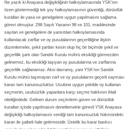
Ne yazık ki Anayasa değişikliğinin halkoylamasında YSK'nın
özen göstermediği tek şey halkoylamasının güvenliği, dürüstlük
kuralları ile yasa ve genelgelere uygun yapılmasını sağlama
görevi olmuştur. 298 Sayılı Yasanın 98 ve 101. maddesinde
sayılan ve genelgelere de yansıtılan halkoylamasında
kullanılacak zarflar ve oy pusulalarının geçerliliğine ilişkin
düzenlemeler, şekil şartları kesin olup hiç bir biçimde şekil ve
geçerlilik şartı olan Sandık Kurulu mührü eksikliği görmezden
gelinemez, bu eksikliği taşıyan oy pusulularına ve zarflarına
geçerlilik sağlanamaz. Aksi davranış, yani YSK'nın Sandık
Kurulu mührü taşımayan zarf ve oy pusulalarını geçerli sayması
kararı tam kanunsuzluktur. Usulüne uygun şekilde oy kullanan
seçmenin, usulsüzlük yapanlara karşı seçme hakkının ihlali
niteliğindedir. Gelinen durum seçimlerin güven ve dürüstlük
kuralları içinde yapılmasını denetlemekle görevli YSK Anayasa
değişikliği halkoylamasını verdiği tam kanunsuzluk hükmündeki
kararı ile şaibeli hale getirmesidir. Üstelik bu karar baskıcı