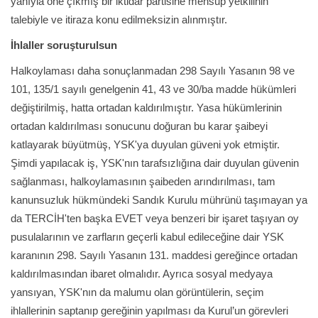
yanıyla öne çıkmış bir iktidar partisine mensup yetkilinin
talebiyle ve itiraza konu edilmeksizin alınmıştır.
İhlaller soruşturulsun
Halkoylaması daha sonuçlanmadan 298 Sayılı Yasanın 98 ve
101, 135/1 sayılı genelgenin 41, 43 ve 30/ba madde hükümleri
değiştirilmiş, hatta ortadan kaldırılmıştır. Yasa hükümlerinin
ortadan kaldırılması sonucunu doğuran bu karar şaibeyi
katlayarak büyütmüş, YSK'ya duyulan güveni yok etmiştir.
Şimdi yapılacak iş, YSK'nın tarafsızlığına dair duyulan güvenin
sağlanması, halkoylamasının şaibeden arındırılması, tam
kanunsuzluk hükmündeki Sandık Kurulu mührünü taşımayan ya
da TERCİH'ten başka EVET veya benzeri bir işaret taşıyan oy
pusulalarının ve zarfların geçerli kabul edileceğine dair YSK
karanının 298. Sayılı Yasanın 131. maddesi gereğince ortadan
kaldırılmasından ibaret olmalıdır. Ayrıca sosyal medyaya
yansıyan, YSK'nın da malumu olan görüntülerin, seçim
ihlallerinin saptanıp gereğinin yapılması da Kurul’un görevleri