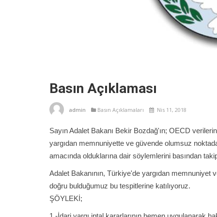
Basın Açıklaması
admin
Basın Açıklamaları
Nis 11, 2018
Sayın Adalet Bakanı Bekir Bozdağ'ın; OECD verilerin
yargıdan memnuniyette ve güvende olumsuz noktada 
amacında olduklarına dair söylemlerini basından taki
Adalet Bakanının, Türkiye'de yargıdan memnuniyet ve
doğru bulduğumuz bu tespitlerine katılıyoruz.
ŞÖYLEKİ;
1 -İdari yargı iptal kararlarının hemen uygulanarak h