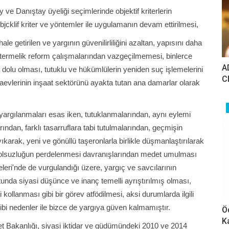
ay ve Danıştay üyeliği seçimlerinde objektif kriterlerin
jcklif kriter ve yöntemler ile uygulamanın devam ettirilmesi,
ale getirilen ve yargının güvenilirliliğini azaltan, yapısını daha
östermelik reform çalışmalarından vazgeçilmemesi, binlerce
A
 dolu olması, tutuklu ve hükümlülerin yeniden suç işlemelerini
C
zaevlerinin inşaat sektörünü ayakta tutan ana damarlar olarak
yargılanmaları esas iken, tutuklanmalarından, aynı eylemi
ndan, farklı tasarruflara tabi tutulmalarından, geçmişin
rak, yeni ve gönüllü taşeronlarla birlikle düşmanlaştırılarak
olsuzluğun perdelenmesi davranışlarından medet umulması
eleri'nde de vurgulandığı üzere, yargıç ve savcılarının
unda siyasi düşünce ve inanç temelli ayrıştırılmış olması,
kollanması gibi bir görev atfödilmesi, aksi durumlarda ilgili
i nedenler ile bizce de yargıya güven kalmamıştır.
Ö
K
 Bakanlığı, siyasi iktidar ve güdümündeki 2010 ve 2014