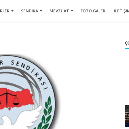
ERLER
SENDIKA
MEVZUAT
FOTO GALERI
İLETIŞI
Ç