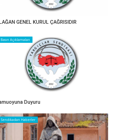
LAĞAN GENEL KURUL ÇAĞRISIDIR
Basın Açıklamaları
amuoyuna Duyuru
Sendikadan Haberler