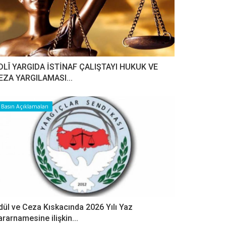
DLÎ YARGIDA İSTİNAF ÇALIŞTAYI HUKUK VE
EZA YARGILAMASI...
Basın Açıklamaları
dül ve Ceza Kıskacında 2026 Yılı Yaz
ararnamesine ilişkin...