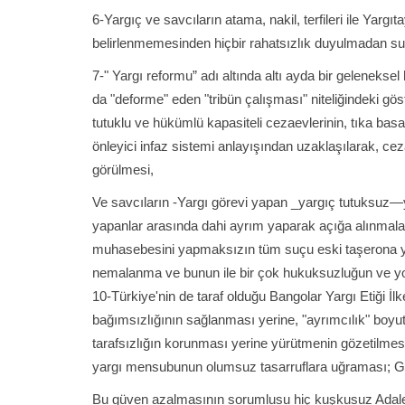
6-Yargıç ve savcıların atama, nakil, terfileri ile Yargıt
belirlenmemesinden hiçbir rahatsızlık duyulmadan sub
7-" Yargı reformu” adı altında altı ayda bir geleneksel h
da "deforme" eden "tribün çalışması" niteliğindeki g
tutuklu ve hükümlü kapasiteli cezaevlerinin, tıka basa
önleyici infaz sistemi anlayışından uzaklaşılarak, ce
görülmesi,
Ve savcıların -Yargı görevi yapan _yargıç tutuksuz—
yapanlar arasında dahi ayrım yaparak açığa alınmaları
muhasebesini yapmaksızın tüm suçu eski taşerona yıka
nemalanma ve bunun ile bir çok hukuksuzluğun ve y
10-Türkiye'nin de taraf olduğu Bangolar Yargı Etiği İlk
bağımsızlığının sağlanması yerine, "ayrımcılık" boyut
tarafsızlığın korunması yerine yürütmenin gözetilmesi 
yargı mensubunun olumsuz tasarruflara uğraması; Gib
Bu güven azalmasının sorumlusu hiç kuşkusuz Adalet