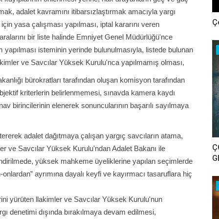
akmak, adalet kavramını itibarsızlaştırmak amacıyla yargı
Ç
 için yasa çalışması yapılması, iptal kararını veren
ralarını bir liste halinde Emniyet Genel Müdürlüğü'nce
m yapılması isteminin yerinde bulunulmasıyla, listede bulunan
Hakimler ve Savcılar Yüksek Kurulu'nca yapılmamış olması,
akanlığı bürokratları tarafından oluşan komisyon tarafından
bjektif kriterlerin belirlenmemesi, sınavda kamera kaydı
v birincilerinin elenerek sonuncularının başarılı sayılmaya
östererek adalet dağıtmaya çalışan yargıç savcıların atama,
Ç
kimler ve Savcılar Yüksek Kurulu'ndan Adalet Bakanı ile
G
endirilmede, yüksek mahkeme üyeliklerine yapılan seçimlerde
en-onlardan” ayrımına dayalı keyfi ve kayırmacı tasaruflara hiç
lerini yürüten llakimler ve Savcılar Yüksek Kurulu'nun
argı denetimi dışında bırakılmaya devam edilmesi,