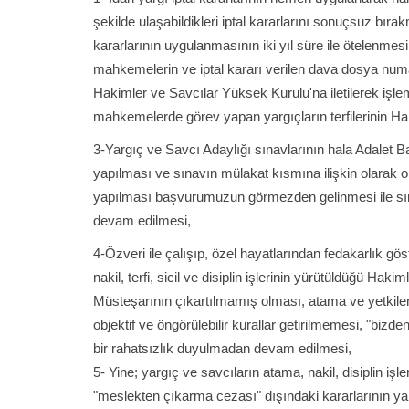
şekilde ulaşabildikleri iptal kararlarını sonuçsuz bır
kararlarının uygulanmasının iki yıl süre ile ötelenmesi
mahkemelerin ve iptal kararı verilen dava dosya numa
Hakimler ve Savcılar Yüksek Kurulu'na iletilerek işle
mahkemelerde görev yapan yargıçların terfilerinin 
3-Yargıç ve Savcı Adaylığı sınavlarının hala Adalet B
yapılması ve sınavın mülakat kısmına ilişkin olarak o
yapılması başvurumuzun görmezden gelinmesi ile sına
devam edilmesi,
4-Özveri ile çalışıp, özel hayatlarından fedakarlık g
nakil, terfi, sicil ve disiplin işlerinin yürütüldüğü Ha
Müsteşarının çıkartılmamış olması, atama ve yetkil
objektif ve öngörülebilir kurallar getirilmemesi, "bizd
bir rahatsızlık duyulmadan devam edilmesi,
5- Yine; yargıç ve savcıların atama, nakil, disiplin iş
"meslekten çıkarma cezası" dışındaki kararlarının y