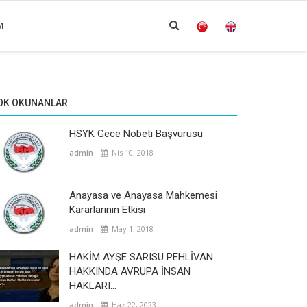
M
OK OKUNANLAR
HSYK Gece Nöbeti Başvurusu
admin
Nis 10, 2018
Anayasa ve Anayasa Mahkemesi
Kararlarının Etkisi
admin
May 1, 2018
HAKİM AYŞE SARISU PEHLİVAN
HAKKINDA AVRUPA İNSAN
HAKLARI...
admin
Haz 22, 2023