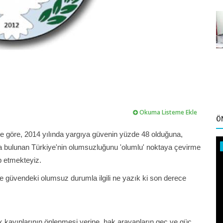
Okuma Listeme Ekle
Ö
e göre, 2014 yılında yargıya güvenin yüzde 48 olduğuna,
bulunan Türkiye'nin olumsuzluğunu 'olumlu' noktaya çevirme
p etmekteyiz.
 güvendeki olumsuz durumla ilgili ne yazık ki son derece
ak kayıplarının önlenmesi yerine, hak arayanların geç ve güç