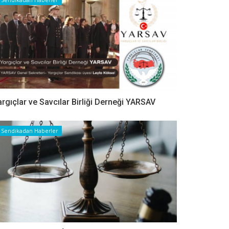
argıçlar ve Savcılar Birliği Derneği YARSAV
Sendikadan Haberler