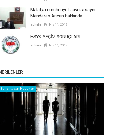
Malatya cumhuriyet savcısı sayın
Menderes Arıcan hakkında...
admin
Nis 11, 2018
HSYK SEÇİM SONUÇLARI
admin
Nis 11, 2018
NERILENLER
Sendikadan Haberler