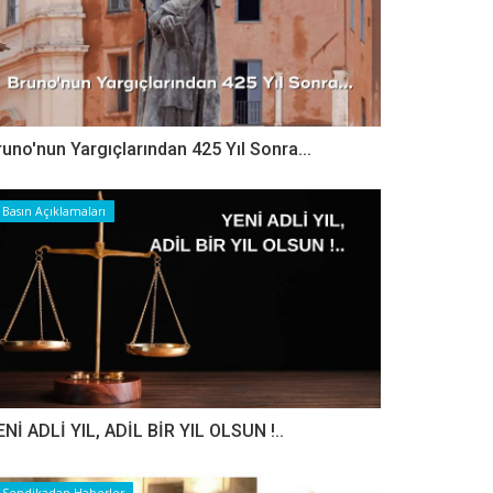
runo'nun Yargıçlarından 425 Yıl Sonra...
Basın Açıklamaları
ENİ ADLİ YIL, ADİL BİR YIL OLSUN !..
Sendikadan Haberler