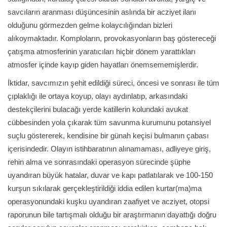
savcıların aranması düşüncesinin aslında bir acziyet ilanı
olduğunu görmezden gelme kolaycılığından bizleri
alıkoymaktadır. Komploların, provokasyonların baş göstereceği
çatışma atmosferinin yaratıcıları hiçbir dönem yarattıkları
atmosfer içinde kayıp giden hayatları önemsememişlerdir.
İktidar, savcımızın şehit edildiği süreci, öncesi ve sonrası ile tüm
çıplaklığı ile ortaya koyup, olayı aydınlatıp, arkasındaki
destekçilerini bulacağı yerde katillerin kolundaki avukat
cübbesinden yola çıkarak tüm savunma kurumunu potansiyel
suçlu göstererek, kendisine bir günah keçisi bulmanın çabası
içerisindedir. Olayın istihbaratının alınamaması, adliyeye giriş,
rehin alma ve sonrasındaki operasyon sürecinde şüphe
uyandıran büyük hatalar, duvar ve kapı patlatılarak ve 100-150
kurşun sıkılarak gerçekleştirildiği iddia edilen kurtar(ma)ma
operasyonundaki kuşku uyandıran zaafiyet ve acziyet, otopsi
raporunun bile tartışmalı olduğu bir araştırmanın dayattığı doğru