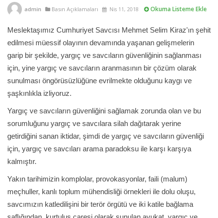
Okuma Listeme Ekle
admin
Basın Açıklamaları
Nis 11, 2018
Meslektaşımız Cumhuriyet Savcısı Mehmet Selim Kiraz'ın şehit
edilmesi müessif olayının devamında yaşanan gelişmelerin
garip bir şekilde, yargıç ve savcıların güvenliğinin sağlanması
için, yine yargıç ve savcıların aranmasının bir çözüm olarak
sunulması öngörüsüzlüğüne evrilmekte olduğunu kaygı ve
şaşkınlıkla izliyoruz.
Yargıç ve savcıların güvenliğini sağlamak zorunda olan ve bu
sorumluğunu yargıç ve savcılara silah dağıtarak yerine
getirdiğini sanan iktidar, şimdi de yargıç ve savcıların güvenliği
için, yargıç ve savcıları arama paradoksu ile karşı karşıya
kalmıştır.
Yakın tarihimizin komplolar, provokasyonlar, faili (malum)
meçhuller, kanlı toplum mühendisliği örnekleri ile dolu oluşu,
savcımızın katledilişini bir terör örgütü ve iki katile bağlama
saflığından, kurtuluş çaresi olarak sunulan avukat, yargıç ve