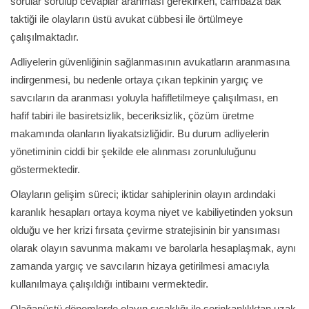
sorular sorulup cevaplar aranması gerekirken, cambaza bak
taktiği ile olayların üstü avukat cübbesi ile örtülmeye
çalışılmaktadır.
Adliyelerin güvenliğinin sağlanmasının avukatların aranmasına
indirgenmesi, bu nedenle ortaya çıkan tepkinin yargıç ve
savcıların da aranması yoluyla hafifletilmeye çalışılması, en
hafif tabiri ile basiretsizlik, beceriksizlik, çözüm üretme
makamında olanların liyakatsizliğidir. Bu durum adliyelerin
yönetiminin ciddi bir şekilde ele alınması zorunluluğunu
göstermektedir.
Olayların gelişim süreci; iktidar sahiplerinin olayın ardındaki
karanlık hesapları ortaya koyma niyet ve kabiliyetinden yoksun
olduğu ve her krizi fırsata çevirme stratejisinin bir yansıması
olarak olayın savunma makamı ve barolarla hesaplaşmak, aynı
zamanda yargıç ve savcıların hizaya getirilmesi amacıyla
kullanılmaya çalışıldığı intibaını vermektedir.
Olağanüstü dönemlerde olayın sıcaklığı ile serinkanlılıktan uzak,