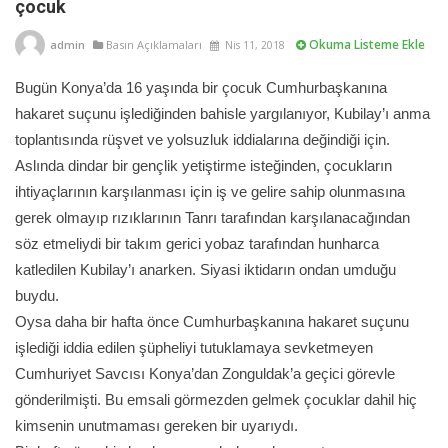
çocuk
Okuma Listeme Ekle
admin
Basın Açıklamaları
Nis 11, 2018
Bugün Konya’da 16 yaşında bir çocuk Cumhurbaşkanına
hakaret suçunu işlediğinden bahisle yargılanıyor, Kubilay’ı anma
toplantısında rüşvet ve yolsuzluk iddialarına değindiği için.
Aslında dindar bir gençlik yetiştirme isteğinden, çocukların
ihtiyaçlarının karşılanması için iş ve gelire sahip olunmasına
gerek olmayıp rızıklarının Tanrı tarafından karşılanacağından
söz etmeliydi bir takım gerici yobaz tarafından hunharca
katledilen Kubilay’ı anarken. Siyasi iktidarın ondan umduğu
buydu.
Oysa daha bir hafta önce Cumhurbaşkanına hakaret suçunu
işlediği iddia edilen şüpheliyi tutuklamaya sevketmeyen
Cumhuriyet Savcısı Konya’dan Zonguldak’a geçici görevle
gönderilmişti. Bu emsali görmezden gelmek çocuklar dahil hiç
kimsenin unutmaması gereken bir uyarıydı.