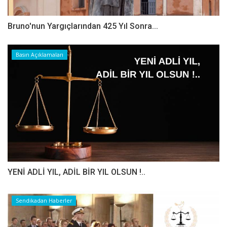
Bruno'nun Yargıçlarından 425 Yıl Sonra...
Basın Açıklamaları
YENİ ADLİ YIL, ADİL BİR YIL OLSUN !..
Sendikadan Haberler