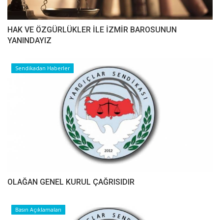
HAK VE ÖZGÜRLÜKLER İLE İZMİR BAROSUNUN
YANINDAYIZ
Sendikadan Haberler
OLAĞAN GENEL KURUL ÇAĞRISIDIR
Basın Açıklamaları