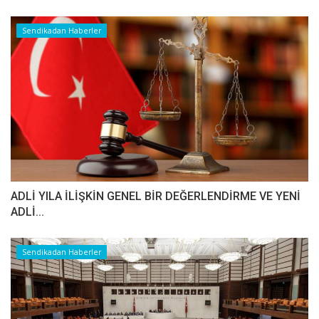
Sendikadan Haberler
ADLİ YILA İLİŞKİN GENEL BİR DEĞERLENDİRME VE YENİ
ADLİ...
Sendikadan Haberler