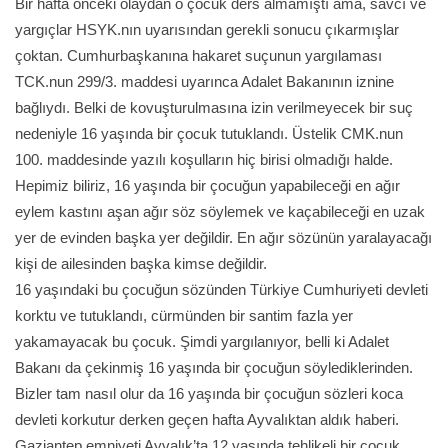
Bir hafta önceki olaydan o çocuk ders almamıştı ama, savcı ve
yargıçlar HSYK.nın uyarısından gerekli sonucu çıkarmışlar
çoktan. Cumhurbaşkanına hakaret suçunun yargılaması
TCK.nun 299/3. maddesi uyarınca Adalet Bakanının iznine
bağlıydı. Belki de kovuşturulmasına izin verilmeyecek bir suç
nedeniyle 16 yaşında bir çocuk tutuklandı. Üstelik CMK.nun
100. maddesinde yazılı koşulların hiç birisi olmadığı halde.
Hepimiz biliriz, 16 yaşında bir çocuğun yapabileceği en ağır
eylem kastını aşan ağır söz söylemek ve kaçabileceği en uzak
yer de evinden başka yer değildir. En ağır sözünün yaralayacağı
kişi de ailesinden başka kimse değildir.
16 yaşındaki bu çocuğun sözünden Türkiye Cumhuriyeti devleti
korktu ve tutuklandı, cürmünden bir santim fazla yer
yakamayacak bu çocuk. Şimdi yargılanıyor, belli ki Adalet
Bakanı da çekinmiş 16 yaşında bir çocuğun söylediklerinden.
Bizler tam nasıl olur da 16 yaşında bir çocuğun sözleri koca
devleti korkutur derken geçen hafta Ayvalıktan aldık haberi.
Gaziantep emniyeti Ayvalık’ta 12 yaşında tehlikeli bir çocuk