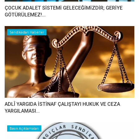
ÇOCUK ADALET SİSTEMİ GELECEĞİMİZDİR; GERİYE
GÖTÜRÜLEMEZ!...
Sendikadan Haberler
ADLÎ YARGIDA İSTİNAF ÇALIŞTAYI HUKUK VE CEZA
YARGILAMASI...
Basın Açıklamaları