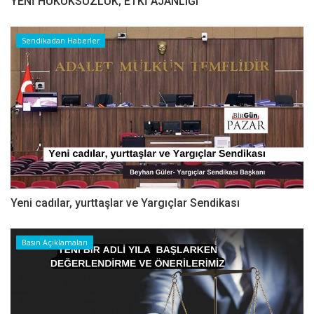
YENİ HUKUKSUZLUK; ETKİ AJANLIĞI
Sendikadan Haberler
Yeni cadılar, yurttaşlar ve Yargıçlar Sendikası
Basın Açıklamaları