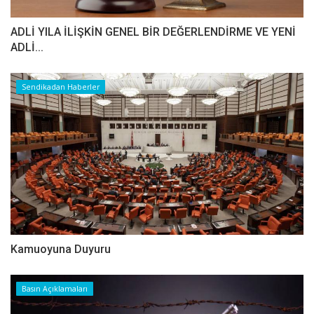
ADLİ YILA İLİŞKİN GENEL BİR DEĞERLENDİRME VE YENİ
ADLİ...
Sendikadan Haberler
Kamuoyuna Duyuru
Basın Açıklamaları