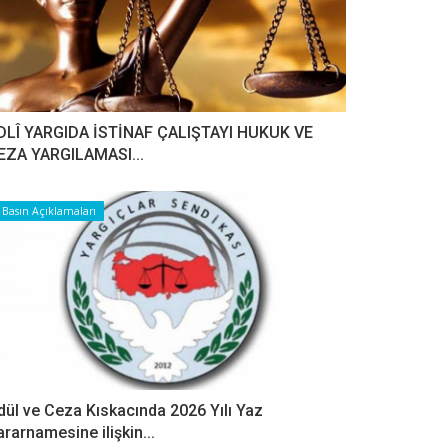
DLÎ YARGIDA İSTİNAF ÇALIŞTAYI HUKUK VE
EZA YARGILAMASI...
Basın Açıklamaları
dül ve Ceza Kıskacında 2026 Yılı Yaz
ararnamesine ilişkin...