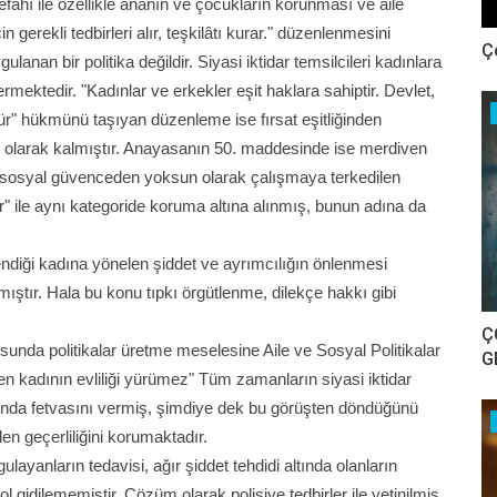
fahı ile özellikle ananın ve çocukların korunması ve aile
gerekli tedbirleri alır, teşkilâtı kurar." düzenlenmesini
Ç
nan bir politika değildir. Siyasi iktidar temsilcileri kadınlara
tedir. "Kadınlar ve erkekler eşit haklara sahiptir. Devlet,
" hükmünü taşıyan düzenleme ise fırsat eşitliğinden
 olarak kalmıştır. Anayasanın 50. maddesinde ise merdiven
e, sosyal güvenceden yoksun olarak çalışmaya terkedilen
lar" ile aynı kategoride koruma altına alınmış, bunun adına da
ndiği kadına yönelen şiddet ve ayrımcılığın önlenmesi
tır. Hala bu konu tıpkı örgütlenme, dilekçe hakkı gibi
Ç
usunda politikalar üretme meselesine Aile ve Sosyal Politikalar
G
 kadının evliliği yürümez" Tüm zamanların siyasi iktidar
unda fetvasını vermiş, şimdiye dek bu görüşten döndüğünü
en geçerliliğini korumaktadır.
layanların tedavisi, ağır şiddet tehdidi altında olanların
ol gidilememiştir. Çözüm olarak polisiye tedbirler ile yetinilmiş,