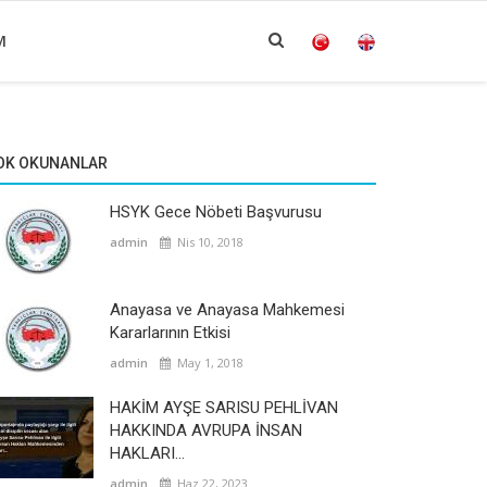
M
OK OKUNANLAR
HSYK Gece Nöbeti Başvurusu
admin
Nis 10, 2018
Anayasa ve Anayasa Mahkemesi
Kararlarının Etkisi
admin
May 1, 2018
HAKİM AYŞE SARISU PEHLİVAN
HAKKINDA AVRUPA İNSAN
HAKLARI...
admin
Haz 22, 2023