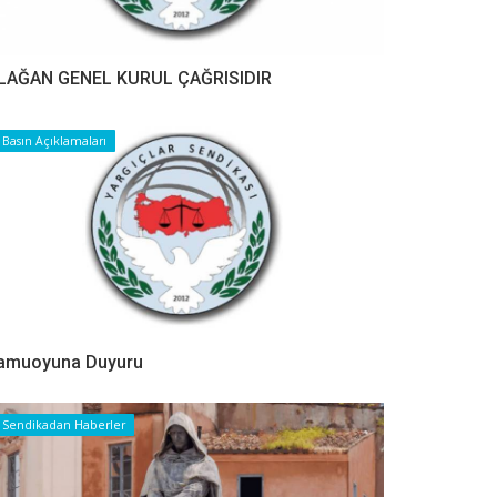
LAĞAN GENEL KURUL ÇAĞRISIDIR
Basın Açıklamaları
amuoyuna Duyuru
Sendikadan Haberler