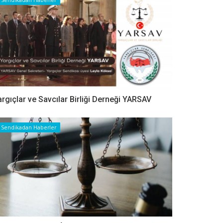
argıçlar ve Savcılar Birliği Derneği YARSAV
Sendikadan Haberler