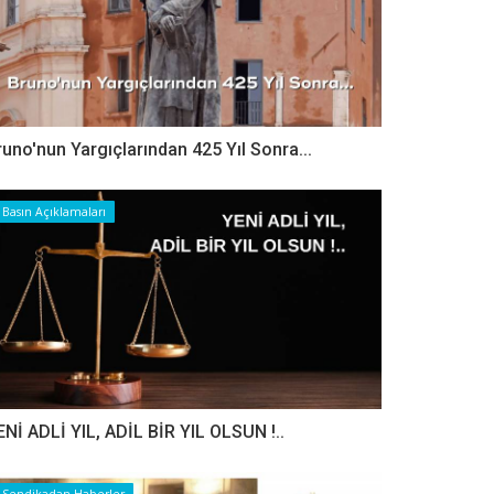
runo'nun Yargıçlarından 425 Yıl Sonra...
Basın Açıklamaları
ENİ ADLİ YIL, ADİL BİR YIL OLSUN !..
Sendikadan Haberler