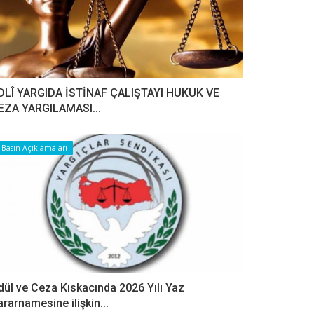
DLÎ YARGIDA İSTİNAF ÇALIŞTAYI HUKUK VE
EZA YARGILAMASI...
Basın Açıklamaları
dül ve Ceza Kıskacında 2026 Yılı Yaz
ararnamesine ilişkin...