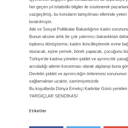
her geçen yıl istatistiki bilgiler ile süslenerek paz
vazgeçilmiş, bu konuların tartışılması ellerinde yeter
bırakılmıştır.
Aile ve Sosyal Politikalar Bakanlığının kadın sorununa
Bunun aksine artık bir çok yatırımcı bakanlıktan dah
toplumu dönüştürme, kadını ikincilleştirerek evine b
oturacak, eşine yemek, börek yapacak, çocuğunu büyüt
Türkiye'de kadına yönelen şiddet ve ayrımcılık yasağ
arzuladığı ailenin korunması olarak algılanıp buna göre
Devletin şiddet ve ayrımcılığın önlenmesi sorununun 
sağlamaktan uzaktır, samimiyetsizdir.
Bu koşullarda Dünya Emekçi Kadınlar Günü yeniden k
YARGIÇLAR SENDİKASI
Etiketler