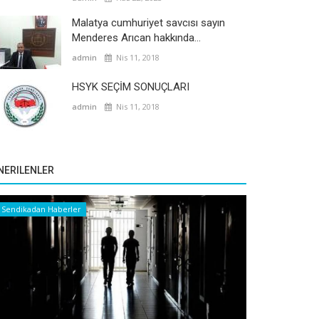
Malatya cumhuriyet savcısı sayın
Menderes Arıcan hakkında...
admin
Nis 11, 2018
HSYK SEÇİM SONUÇLARI
admin
Nis 11, 2018
NERILENLER
Sendikadan Haberler