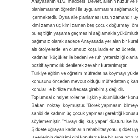
Anayasanın 41/2. maddesi "Devlet, ailenin huzur ve re
planlamasının öğretimi ile uygulanmasını sağlamak için 
içermektedir. Oysa aile planlaması uzun zamandır uygula
kimi zaman üç kimi zaman beş çocuk doğurmayı önermek
bu eşitliğin yaşama geçmesini sağlamakla yükümlüdür
bağımsız olarak sadece Anayasada yer alan bir kural
altı ötölyelerde, en olumsuz koşullarda en az ücretl
kadınlar "küçükler ile bedeni ve ruhi yetersizliği olan
pozitif ayrımcılık denilerek zevahir kurtarılmıştır.
Türkiye eğitim ve öğretim müfredatına koymayı yükle
konusunu önceden mevcut olduğu müfredattan çıkarmış
konular ile birlikte müfredata girebilmiş değildir.
Toplumsal cinsiyet rollerine ilişkin yükümlülükler kon
Bakanı noktayı koymuştur. "Börek yapmasını bilmeyen
sahibi de kadının üç çocuk yapması gerektiği konus
söylememiştir. "Yuvayı dişi kuş yapar" düsturu ise hal
Şiddete uğrayan kadınların rehabilitasyonu, şiddet uygu
işyerlerinin değişimi gibi konularda ise bir arpa boyu y