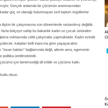
arlanmıştır. Gerçek anlamda bir çözümün aranmasından
i kadar güç ve olanağı bulunmayan sivil toplum örgütlerine
 ilişkin bir çalışmasına son dönemlerde rastanılmış değildir.
a fazla bütçeye sahip bu bakanlık kadın ve çocuk üstünden
A
C
ağlama noktasında ciddi çalışmalar yapmaktadır. Kadın evinde
ecek, kalıpları belli inancına göre yaşayacaktır.
ı "insan hakları" bağlamında değil, ailenin ama, egemenin
 politika üretilmektedir.
çözümü için benimsediği dil erildir ve çözüme katkı
utlu olsun.
Ö
K