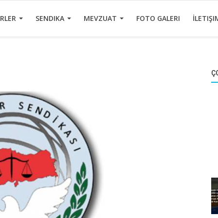
ERLER
SENDIKA
MEVZUAT
FOTO GALERI
İLETIŞI
Ç