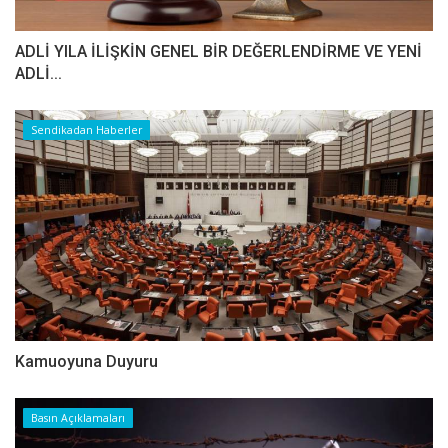
ADLİ YILA İLİŞKİN GENEL BİR DEĞERLENDİRME VE YENİ
ADLİ...
Sendikadan Haberler
Kamuoyuna Duyuru
Basın Açıklamaları