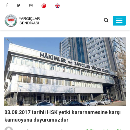
Toggl
navig
03.08.2017 tarihli HSK yetki kararnamesine karşı
kamuoyuna duyurumuzdur