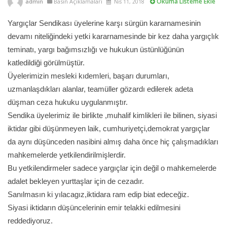
Okuma Listeme Ekle
admin
Basın Açıklamaları
Nis 11, 2018
Yargıçlar Sendikası üyelerine karşı sürgün kararnamesinin
devamı niteliğindeki yetki kararnamesinde bir kez daha yargıçlık
teminatı, yargı bağımsızlığı ve hukukun üstünlüğünün
katledildiği görülmüştür.
Üyelerimizin mesleki kıdemleri, başarı durumları,
uzmanlaşdıkları alanlar, teamüller gözardı edilerek adeta
düşman ceza hukuku uygulanmıştır.
Sendika üyelerimiz ile birlikte ,muhalif kimlikleri ile bilinen, siyasi
iktidar gibi düşünmeyen laik, cumhuriyetçi,demokrat yargıçlar
da aynı düşünceden nasibini almış daha önce hiç çalışmadıkları
mahkemelerde yetkilendirilmişlerdir.
Bu yetkilendirmeler sadece yargıçlar için değil o mahkemelerde
adalet bekleyen yurttaşlar için de cezadır.
Sanılmasın ki yılacagız,iktidara ram edip biat edeceğiz.
Siyasi iktidarın düşüncelerinin emir telakki edilmesini
reddediyoruz.