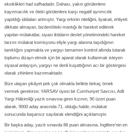
eksiklikleri had safhadadır. Dahası, yakın görülenlere
kayırmacılık ve öteki görülenlere karşı negatif ayrımcılık
yapıldığı iddiaları artmıştır. Yargı erkinin niteliğini, liyakati, ehliyeti
dikkate almayan, bizden/öteki mantığı ile hareket edilerek
yapılan mülakatlar, siyasi iktidarın devlet yönetimindeki hareket
tarzını mülakat komisyonu eliyle yargı alanına taşıdığının
tanıklığını yapmakta ve yargıyı tamamen kontrol altında tutarak
toplumu dizayn etmek için bir aparat olarak kullanmak isteyen
siyasal anlayışın, yargıyı ne denli kuşattığının acı bir göstergesi
olarak zihinlere kazınmaktadır.
Bize ulaşan şikâyet pek çok olmakla birlikte birkaç örnek
vermek gerekirse; YARSAV üyesi bir Cumhuriyet Savcısı, Adli
Yargı Hâkimliği yazılı sınavına giren kızının, 90 üzeri puan
alarak, 9000 aday arasında 71. olduğu halde, mülakat
sonucunda başarısız sayılarak elendiğini açıklamıştır.
Bir başka aday, yazılı sınavda 86 puan almasına, İngiltere’nin en