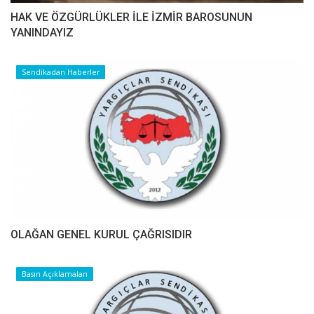
HAK VE ÖZGÜRLÜKLER İLE İZMİR BAROSUNUN
YANINDAYIZ
Sendikadan Haberler
OLAĞAN GENEL KURUL ÇAĞRISIDIR
Basın Açıklamaları