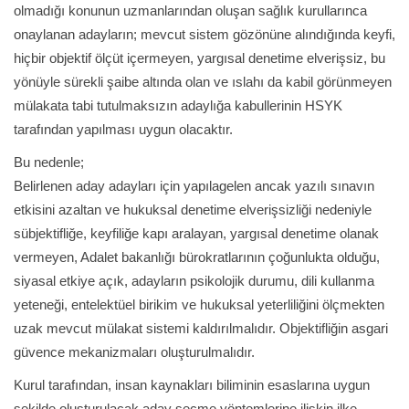
olmadığı konunun uzmanlarından oluşan sağlık kurullarınca
onaylanan adayların; mevcut sistem gözönüne alındığında keyfi,
hiçbir objektif ölçüt içermeyen, yargısal denetime elverişsiz, bu
yönüyle sürekli şaibe altında olan ve ıslahı da kabil görünmeyen
mülakata tabi tutulmaksızın adaylığa kabullerinin HSYK
tarafından yapılması uygun olacaktır.
Bu nedenle;
Belirlenen aday adayları için yapılagelen ancak yazılı sınavın
etkisini azaltan ve hukuksal denetime elverişsizliği nedeniyle
sübjektifliğe, keyfiliğe kapı aralayan, yargısal denetime olanak
vermeyen, Adalet bakanlığı bürokratlarının çoğunlukta olduğu,
siyasal etkiye açık, adayların psikolojik durumu, dili kullanma
yeteneği, entelektüel birikim ve hukuksal yeterliliğini ölçmekten
uzak mevcut mülakat sistemi kaldırılmalıdır. Objektifliğin asgari
güvence mekanizmaları oluşturulmalıdır.
Kurul tarafından, insan kaynakları biliminin esaslarına uygun
şekilde oluşturulacak aday seçme yöntemlerine ilişkin ilke