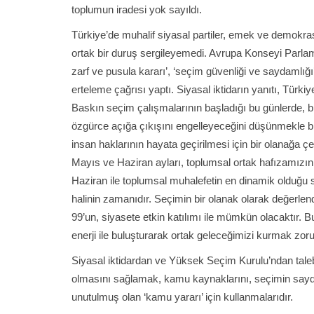
toplumun iradesi yok sayıldı.
Türkiye’de muhalif siyasal partiler, emek ve demokra
ortak bir duruş sergileyemedi. Avrupa Konseyi Parla
zarf ve pusula kararı’, ‘seçim güvenliği ve saydamlığ
erteleme çağrısı yaptı. Siyasal iktidarın yanıtı, Türki
Baskın seçim çalışmalarının başladığı bu günlerde, b
özgürce açığa çıkışını engelleyeceğini düşünmekle bi
insan haklarının hayata geçirilmesi için bir olanağa 
Mayıs ve Haziran ayları, toplumsal ortak hafızamızın
Haziran ile toplumsal muhalefetin en dinamik olduğu s
halinin zamanıdır. Seçimin bir olanak olarak değerlendi
99’un, siyasete etkin katılımı ile mümkün olacaktır. B
enerji ile buluşturarak ortak geleceğimizi kurmak zor
Siyasal iktidardan ve Yüksek Seçim Kurulu’ndan taleb
olmasını sağlamak, kamu kaynaklarını, seçimin saydam
unutulmuş olan ‘kamu yararı’ için kullanmalarıdır.