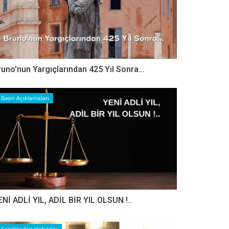
runo'nun Yargıçlarından 425 Yıl Sonra...
Basın Açıklamaları
ENİ ADLİ YIL, ADİL BİR YIL OLSUN !..
Sendikadan Haberler