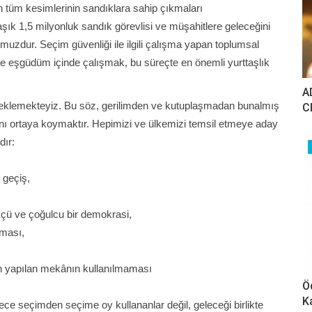
n tüm kesimlerinin sandıklara sahip çıkmaları
k 1,5 milyonluk sandık görevlisi ve müşahitlere geleceğini
muzdur. Seçim güvenliği ile ilgili çalışma yapan toplumsal
 ve eşgüdüm içinde çalışmak, bu süreçte en önemli yurttaşlık
A
eklemekteyiz. Bu söz, gerilimden ve kutuplaşmadan bunalmış
C
ını ortaya koymaktır. Hepimizi ve ülkemizi temsil etmeye aday
dır:
 geçiş,
ükçü ve çoğulcu bir demokrasi,
nması,
n yapılan mekânın kullanılmaması
Ö
K
dece seçimden seçime oy kullananlar değil, geleceği birlikte