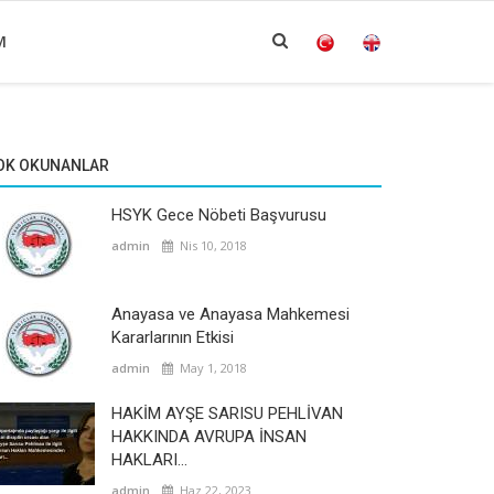
M
OK OKUNANLAR
HSYK Gece Nöbeti Başvurusu
admin
Nis 10, 2018
Anayasa ve Anayasa Mahkemesi
Kararlarının Etkisi
admin
May 1, 2018
HAKİM AYŞE SARISU PEHLİVAN
HAKKINDA AVRUPA İNSAN
HAKLARI...
admin
Haz 22, 2023