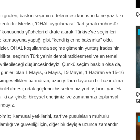
Ç
si güçleri, baskın seçimin ertelenmesi konusunda ne yazık ki
menterler Meclisi, ‘OHAL uygulaması’, ‘tartışmalı mühürsüz
ı’ konusunda şüpheleri dikkate alarak Türkiye’ye seçimleri
ye kamuoyuna yaptığı gibi, “kendi işlerine baksınlar” oldu.
izler, OHAL koşullarında seçime gitmenin yurttaş iradesinin
rlikte, seçimin Türkiye’nin demokratikleşmesi ve en temel
çevrilebileceği düşüncesindeyiz. Çünkü seçim baskın olsa da,
 günleri olan 1 Mayıs, 6 Mayıs, 19 Mayıs, 1 Haziran ve 15-16
imgesellikleri barındıran, uzun yıllara dayanan bir hazır olma
rilebilmesi; ortak güçlerini hisseden biz yurttaşların, yani %
Ç
u iki ay içinde, bireysel enerjimizi ve zamanımızı toplumsal
G
undayız.
imiz; Kamusal yetkilerini, zarf ve pusulaların mühürlü
lığı ve güvenliği için, diğer bir deyişle uzunca zamandır