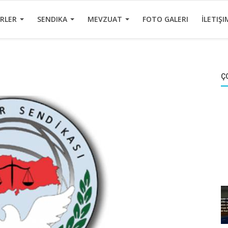
ERLER
SENDIKA
MEVZUAT
FOTO GALERI
İLETIŞI
Ç