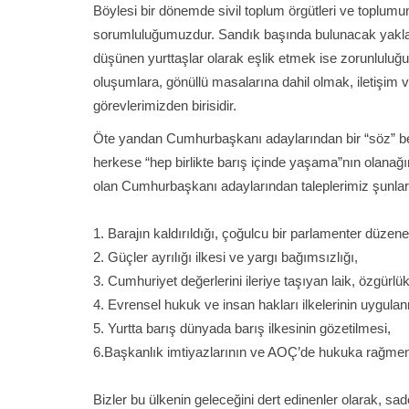
Böylesi bir dönemde sivil toplum örgütleri ve toplumu
sorumluluğumuzdur. Sandık başında bulunacak yaklaşı
düşünen yurttaşlar olarak eşlik etmek ise zorunluluğu
oluşumlara, gönüllü masalarına dahil olmak, iletişim
görevlerimizden birisidir.
Öte yandan Cumhurbaşkanı adaylarından bir “söz” b
herkese “hep birlikte barış içinde yaşama”nın olanağ
olan Cumhurbaşkanı adaylarından taleplerimiz şunlar
1. Barajın kaldırıldığı, çoğulcu bir parlamenter düzene
2. Güçler ayrılığı ilkesi ve yargı bağımsızlığı,
3. Cumhuriyet değerlerini ileriye taşıyan laik, özgürl
4. Evrensel hukuk ve insan hakları ilkelerinin uygula
5. Yurtta barış dünyada barış ilkesinin gözetilmesi,
6.Başkanlık imtiyazlarının ve AOÇ’de hukuka rağme
Bizler bu ülkenin geleceğini dert edinenler olarak, sa