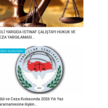
DLÎ YARGIDA İSTİNAF ÇALIŞTAYI HUKUK VE
EZA YARGILAMASI...
Basın Açıklamaları
dül ve Ceza Kıskacında 2026 Yılı Yaz
ararnamesine ilişkin...