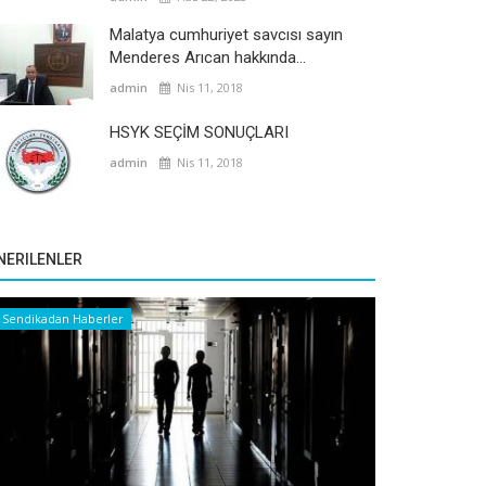
Malatya cumhuriyet savcısı sayın
Menderes Arıcan hakkında...
admin
Nis 11, 2018
HSYK SEÇİM SONUÇLARI
admin
Nis 11, 2018
NERILENLER
Sendikadan Haberler