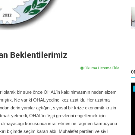
n Beklentilerimiz
Okuma Listeme Ekle
Ö
leri olarak bir süre önce OHAL’in kaldırılmasının neden elzem
mıştık. Ne var ki OHAL yedinci kez uzatıldı. Her uzatma
n derin yaralar açtığını, siyasal bir krize ekonomik krizin
atmak yetmedi, OHAL’in “işçi grevlerini engellemek için
imin olmayacağı konusunda ısrar etmesine rağmen kamuoyunu
ı biçimde seçim kararı aldı. Muhalefet partileri ve sivil