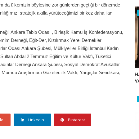
Tam da ülkemizin böylesine zor günlerden geçtiği bir dönemde
ılığımızı stratejik akılla yürüteceğimizi bir kez daha ilan
eği, Ankara Tabip Odası , Birleşik Kamu İş Konfederasyonu,
m Derneği, Eğit-Der, Kızılırmak Yerel Dernekler
ar Odası Ankara Şubesi, Mülkiyeliler Birliği,İstanbul Kadın
ir Sultan Abdal 2 Temmuz Eğitim ve Kültür Vakfı, Tüketici
Kadınlar Derneği Ankara Şubesi, Sosyal Demokrat Avukatlar
Mumcu Araştırmacı Gazetecilik Vakfı, Yargıçlar Sendikası,
H
Y
le
Linkedin
Pinterest