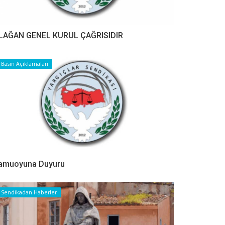
LAĞAN GENEL KURUL ÇAĞRISIDIR
Basın Açıklamaları
amuoyuna Duyuru
Sendikadan Haberler