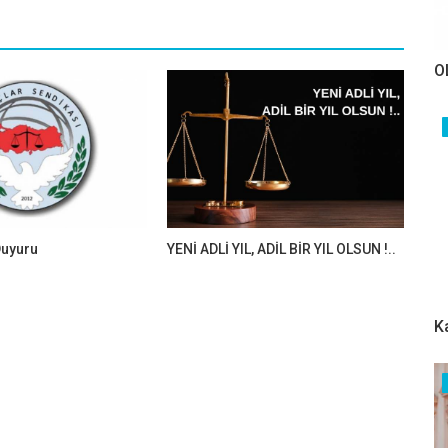
O
uyuru
YENİ ADLİ YIL, ADİL BİR YIL OLSUN !..
K