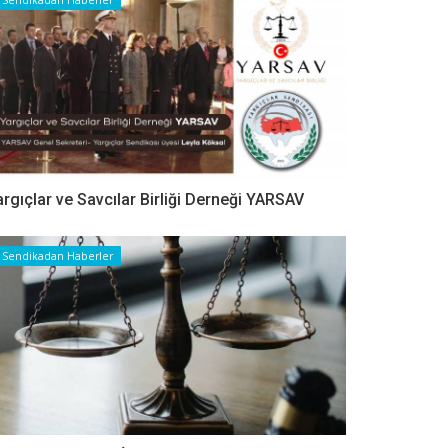
argıçlar ve Savcılar Birliği Derneği YARSAV
Sendikadan Haberler