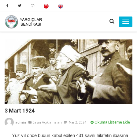
Toggl
navig
3 Mart 1924
Okuma Listeme Ekle
admin
Basın Açıklamaları
Mar 2, 2024
Yüz yıl önce bugün kabul edilen 431 sayılı hilafetin ilgasına