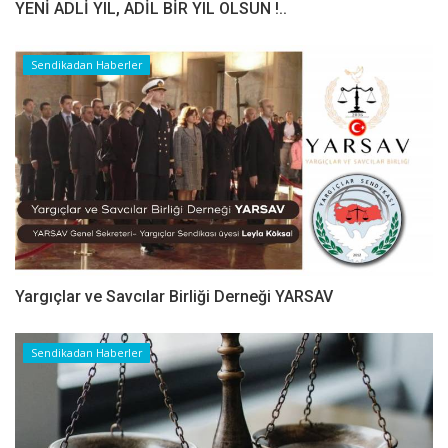
YENİ ADLİ YIL, ADİL BİR YIL OLSUN !..
Sendikadan Haberler
Yargıçlar ve Savcılar Birliği Derneği YARSAV
Sendikadan Haberler