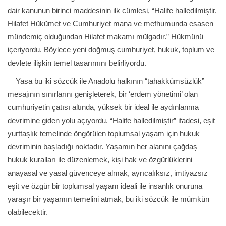
dair kanunun birinci maddesinin ilk cümlesi, “Halife halledilmiştir.
Hilafet Hükümet ve Cumhuriyet mana ve mefhumunda esasen
mündemiç olduğundan Hilafet makamı mülgadır.” Hükmünü
içeriyordu. Böylece yeni doğmuş cumhuriyet, hukuk, toplum ve
devlete ilişkin temel tasarımını belirliyordu.
Yasa bu iki sözcük ile Anadolu halkının “tahakkümsüzlük”
mesajının sınırlarını genişleterek, bir ‘erdem yönetimi’ olan
cumhuriyetin çatısı altında, yüksek bir ideal ile aydınlanma
devrimine giden yolu açıyordu. “Halife halledilmiştir” ifadesi, eşit
yurttaşlık temelinde öngörülen toplumsal yaşam için hukuk
devriminin başladığı noktadır. Yaşamın her alanını çağdaş
hukuk kuralları ile düzenlemek, kişi hak ve özgürlüklerini
anayasal ve yasal güvenceye almak, ayrıcalıksız, imtiyazsız
eşit ve özgür bir toplumsal yaşam ideali ile insanlık onuruna
yaraşır bir yaşamın temelini atmak, bu iki sözcük ile mümkün
olabilecektir.