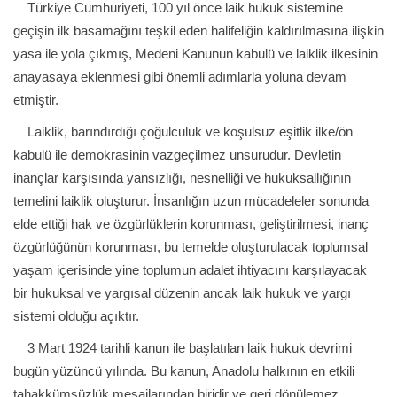
Türkiye Cumhuriyeti, 100 yıl önce laik hukuk sistemine
geçişin ilk basamağını teşkil eden halifeliğin kaldırılmasına ilişkin
yasa ile yola çıkmış, Medeni Kanunun kabulü ve laiklik ilkesinin
anayasaya eklenmesi gibi önemli adımlarla yoluna devam
etmiştir.
Laiklik, barındırdığı çoğulculuk ve koşulsuz eşitlik ilke/ön
kabulü ile demokrasinin vazgeçilmez unsurudur. Devletin
inançlar karşısında yansızlığı, nesnelliği ve hukuksallığının
temelini laiklik oluşturur. İnsanlığın uzun mücadeleler sonunda
elde ettiği hak ve özgürlüklerin korunması, geliştirilmesi, inanç
özgürlüğünün korunması, bu temelde oluşturulacak toplumsal
yaşam içerisinde yine toplumun adalet ihtiyacını karşılayacak
bir hukuksal ve yargısal düzenin ancak laik hukuk ve yargı
sistemi olduğu açıktır.
3 Mart 1924 tarihli kanun ile başlatılan laik hukuk devrimi
bugün yüzüncü yılında. Bu kanun, Anadolu halkının en etkili
tahakkümsüzlük mesajlarından biridir ve geri dönülemez