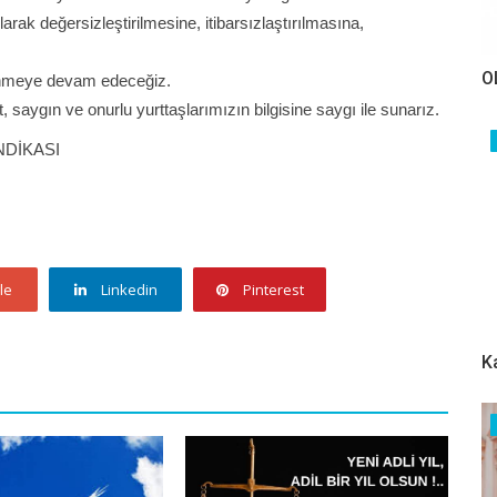
rak değersizleştirilmesine, itibarsızlaştırılmasına,
O
ünmeye devam edeceğiz.
saygın ve onurlu yurttaşlarımızın bilgisine saygı ile sunarız.
NDİKASI
le
Linkedin
Pinterest
K