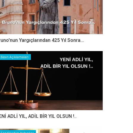
runo'nun Yargıçlarından 425 Yıl Sonra...
Basın Açıklamaları
ENİ ADLİ YIL, ADİL BİR YIL OLSUN !..
Sendikadan Haberler