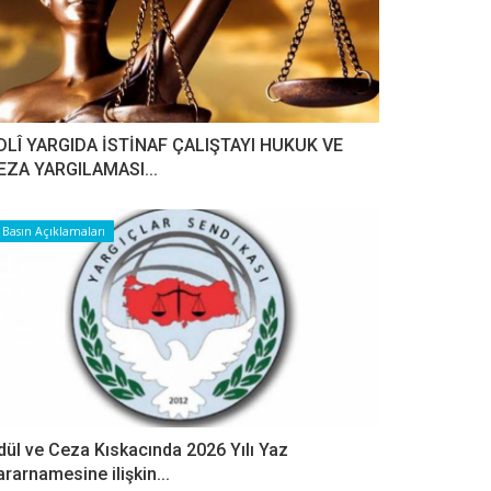
DLÎ YARGIDA İSTİNAF ÇALIŞTAYI HUKUK VE
EZA YARGILAMASI...
Basın Açıklamaları
dül ve Ceza Kıskacında 2026 Yılı Yaz
ararnamesine ilişkin...