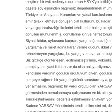
eleştiren bir twit nedeniyle durumun HSYK'ya iletildiğ
gazete söyleşisinden bağımsız değerlendirmek mümkü
Türkiye'nin Anayasal Kurumları ve yasal kuruluşlarının,
emir telakki etmeye dönüşen biat kültürünü bu kadar
ve yargıç tarafsızlığı ilkelerini tehdit eder hale gelmişti
gönülleri mühürlenmiş, gönüllerine kin ve nefret tohuml
Siyasi iktidar, uykusunu kaçıran, yargı bağımsızlığını v
yargılama ve millet adına karar verme gücünü ikbal ve 
rehnetmeyen yargıçlara, bu yargıç ve savcıların olu
Biz gittikçe otoriterleşen, eğitimsizleştirilmiş, yoksull
amaçlayan siyasi iktidarı zor da olsa anlayabiliyoruz. 
kendisine yargının çoğulcu örgütüyüm diyen, çoğulcul
her şeye rağmen bir yargı örgütünü soruşturmayla, ger
yer almasını, bağımsız bir yargı örgütü olan YARSAV
görmesinden nemalanmaya çalışmasını ve bizatihi yar
ikincilleştirilmesini, değersizleştirilmesini anlayamıyo
Sadece YARSAV Yönetiminin tehdit edilmesini mi, de