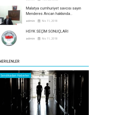
Malatya cumhuriyet savcısı sayın
Menderes Arıcan hakkında...
admin
Nis 11, 2018
HSYK SEÇİM SONUÇLARI
admin
Nis 11, 2018
NERILENLER
Sendikadan Haberler