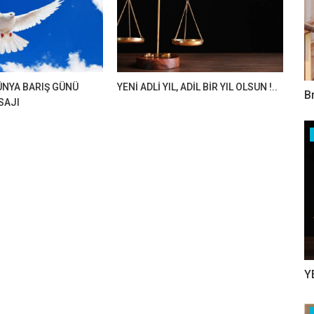
DÜNYA BARIŞ GÜNÜ
YENİ ADLİ YIL, ADİL BİR YIL OLSUN !..
B
SAJI
Y