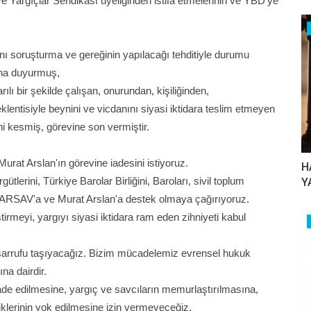
e Yargıçlar Sendikası üyeliğinden istifa etmelerinin ve YBD'ye
.
kanı soruşturma ve gereğinin yapılacağı tehditiyle durumu
na duyurmuş,
 bir şekilde çalışan, onurundan, kişiliğinden,
entisiyle beynini ve vicdanını siyasi iktidara teslim etmeyen
i kesmiş, görevine son vermiştir.
rat Arslan'ın görevine iadesini istiyoruz.
H
lerini, Türkiye Barolar Birliğini, Baroları, sivil toplum
Y
 YARSAV'a ve Murat Arslan'a destek olmaya çağırıyoruz.
eştirmeyi, yargıyı siyasi iktidara ram eden zihniyeti kabul
asarrufu taşıyacağız. Bizim mücadelemiz evrensel hukuk
na dairdir.
ade edilmesine, yargıç ve savcıların memurlaştırılmasına,
iliklerinin yok edilmesine izin vermeyeceğiz.