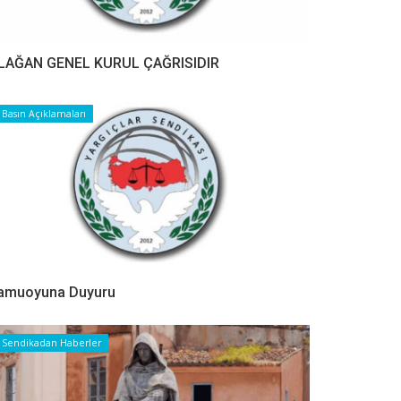
LAĞAN GENEL KURUL ÇAĞRISIDIR
Basın Açıklamaları
amuoyuna Duyuru
Sendikadan Haberler