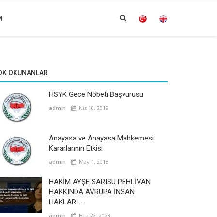
M
OK OKUNANLAR
HSYK Gece Nöbeti Başvurusu
admin
Nis 10, 2018
Anayasa ve Anayasa Mahkemesi
Kararlarının Etkisi
admin
May 1, 2018
HAKİM AYŞE SARISU PEHLİVAN
HAKKINDA AVRUPA İNSAN
HAKLARI...
admin
Haz 22, 2023