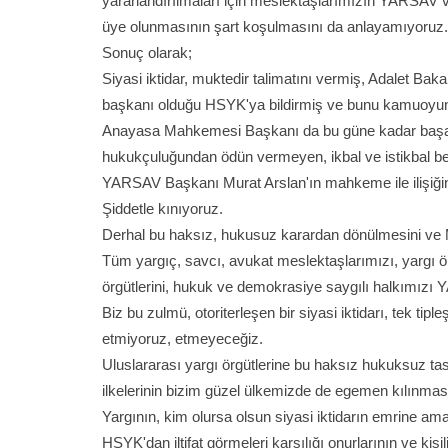
yararlandırılmaları için meslektaşlarımızın YARSAV v
üye olunmasının şart koşulmasını da anlayamıyoruz
Sonuç olarak;
Siyasi iktidar, muktedir talimatını vermiş, Adalet Ba
başkanı olduğu HSYK'ya bildirmiş ve bunu kamuoyu
Anayasa Mahkemesi Başkanı da bu güne kadar başarılı
hukukçuluğundan ödün vermeyen, ikbal ve istikbal bekl
YARSAV Başkanı Murat Arslan'ın mahkeme ile ilişiğin
Şiddetle kınıyoruz.
Derhal bu haksız, hukusuz karardan dönülmesini ve Mu
Tüm yargıç, savcı, avukat meslektaşlarımızı, yargı örgüt
örgütlerini, hukuk ve demokrasiye saygılı halkımızı
Biz bu zulmü, otoriterleşen bir siyasi iktidarı, tek tipl
etmiyoruz, etmeyeceğiz.
Uluslararası yargı örgütlerine bu haksız hukuksuz t
ilkelerinin bizim güzel ülkemizde de egemen kılınması
Yargının, kim olursa olsun siyasi iktidarın emrine am
HSYK'dan iltifat görmeleri karşılığı onurlarının ve kiş