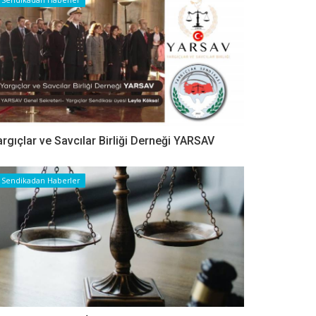
argıçlar ve Savcılar Birliği Derneği YARSAV
Sendikadan Haberler