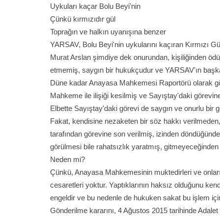
Uykuları kaçar Bolu Beyi'nin
Çünkü kırmızıdır gül
Toprağın ve halkın uyanışına benzer
YARSAV, Bolu Beyi'nin uykularını kaçıran Kırmızı Gül
Murat Arslan şimdiye dek onurundan, kişiliğinden ödün
etmemiş, saygın bir hukukçudur ve YARSAV'ın başka
Düne kadar Anayasa Mahkemesi Raportörü olarak göre
Mahkeme ile ilişiği kesilmiş ve Sayıştay'daki görevine 
Elbette Sayıştay'daki görevi de saygın ve onurlu bir g
Fakat, kendisine nezaketen bir söz hakkı verilmede
tarafından görevine son verilmiş, izinden döndüğünd
görülmesi bile rahatsızlık yaratmış, gitmeyeceğinden 
Neden mi?
Çünkü, Anayasa Mahkemesinin muktedirleri ve onların
cesaretleri yoktur. Yaptıklarının haksız olduğunu kendi
engeldir ve bu nedenle de hukuken sakat bu işlem iç
Gönderilme kararını, 4 Ağustos 2015 tarihinde Adal