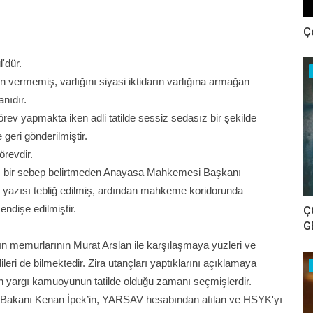
Ç
'dür.
 vermemiş, varlığını siyasi iktidarın varlığına armağan
nıdır.
v yapmakta iken adli tatilde sessiz sedasız bir şekilde
geri gönderilmiştir.
örevdir.
n, bir sebep belirtmeden Anayasa Mahkemesi Başkanı
e yazısı tebliğ edilmiş, ardından mahkeme koridorunda
endişe edilmiştir.
Ç
G
 memurlarının Murat Arslan ile karşılaşmaya yüzleri ve
leri de bilmektedir. Zira utançları yaptıklarını açıklamaya
in yargı kamuoyunun tatilde olduğu zamanı seçmişlerdir.
et Bakanı Kenan İpek’in, YARSAV hesabından atılan ve HSYK'yı