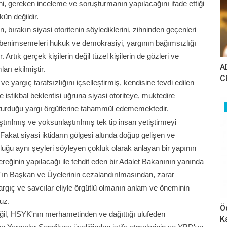
ini, gereken inceleme ve soruşturmanın yapılacağını ifade ettiği
n değildir.
 bırakın siyasi otoritenin söylediklerini, zihninden geçenleri
 benimsemeleri hukuk ve demokrasiyi, yargının bağımsızlığı
r. Artık gerçek kişilerin değil tüzel kişilerin de gözleri ve
A
arı ekilmiştir.
C
e yargıç tarafsızlığını içselleştirmiş, kendisine tevdi edilen
istikbal beklentisi uğruna siyasi otoriteye, muktedire
şturduğu yargı örgütlerine tahammül edememektedir.
aştırılmış ve yoksunlaştırılmış tek tip insan yetiştirmeyi
Fakat siyasi iktidarın gölgesi altında doğup gelişen ve
uğu aynı şeyleri söyleyen çokluk olarak anlayan bir yapının
eğinin yapılacağı ile tehdit eden bir Adalet Bakanının yanında
'ın Başkan ve Üyelerinin cezalandırılmasından, zarar
gıç ve savcılar eliyle örgütlü olmanın anlam ve öneminin
ruz.
Ö
ğil, HSYK'nın merhametinden ve dağıttığı ulufeden
K