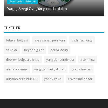
Sendikadan Haberler
Yargıç Sevgi Övüç'ün yanında olalım.
ETIKETLER
felaket bölgesi
ayşe sarısu pehlivan
bağımsız yargı
savcılar
Beyhan güler
adli yıl açılışı
deprem bölgesi bilirkişi
yargıçlar sendikası
2 temmuz
ahmet çakmak
yargıç ahmet çakmak
çocuk hakları
düşman ceza hukuku
yapay zeka
enver kumbasar