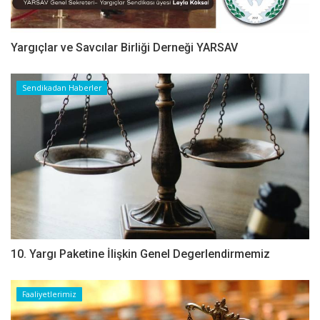
Yargıçlar ve Savcılar Birliği Derneği YARSAV
Sendikadan Haberler
10. Yargı Paketine İlişkin Genel Degerlendirmemiz
Faaliyetlerimiz