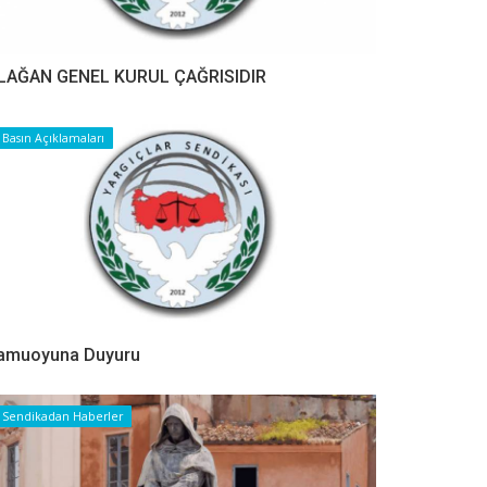
LAĞAN GENEL KURUL ÇAĞRISIDIR
Basın Açıklamaları
amuoyuna Duyuru
Sendikadan Haberler