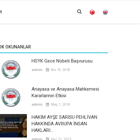
M
OK OKUNANLAR
HSYK Gece Nöbeti Başvurusu
admin
Nis 10, 2018
Anayasa ve Anayasa Mahkemesi
Kararlarının Etkisi
admin
May 1, 2018
HAKİM AYŞE SARISU PEHLİVAN
HAKKINDA AVRUPA İNSAN
HAKLARI...
admin
Haz 22, 2023