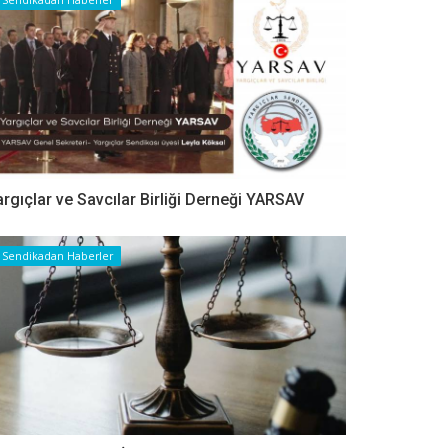
argıçlar ve Savcılar Birliği Derneği YARSAV
Sendikadan Haberler