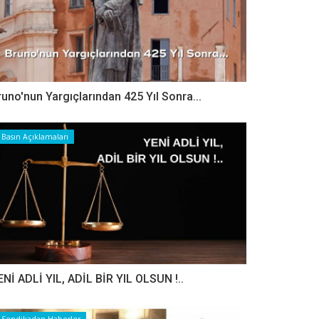
runo'nun Yargıçlarından 425 Yıl Sonra...
Basın Açıklamaları
ENİ ADLİ YIL, ADİL BİR YIL OLSUN !..
Sendikadan Haberler