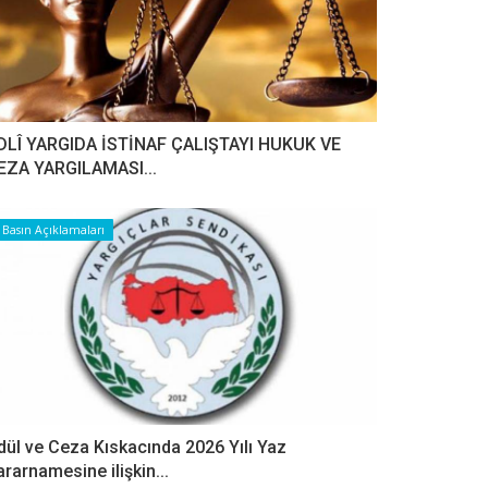
DLÎ YARGIDA İSTİNAF ÇALIŞTAYI HUKUK VE
EZA YARGILAMASI...
Basın Açıklamaları
dül ve Ceza Kıskacında 2026 Yılı Yaz
ararnamesine ilişkin...