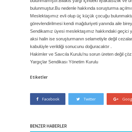
bulunmamıştır.Bilakis yargı içindeki liyakatsizlik v
bulunmuştur.Bu nedenle hakkında soruşturma açılmış olm
Meslektaşımız evli olup üç küçük çocuğu bulunmaktadı
görevlendirilmesi kendi mağduriyeti yanında aile birey
Sendikamız üyesi meslektaşımız hakkındaki geçici yetk
aksi halin ise soruşturmanın selametiyle değil cezalan
kabulüyle verildiği sonucunu doğuracaktır .
Hakimler ve Savcıla Kurulu’nu sorun üreten değil çöz
Yargıçlar Sendikası Yönetim Kurulu
Etiketler
Facebook
Twitter
Goog
BENZER HABERLER