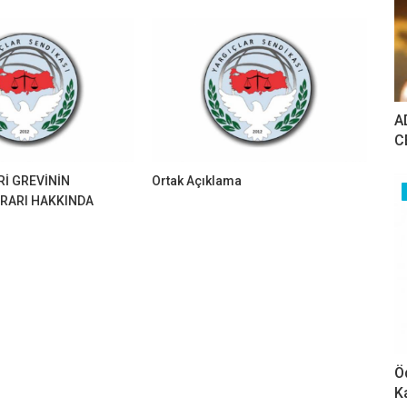
A
C
Rİ GREVİNİN
Ortak Açıklama
RARI HAKKINDA
Ö
K