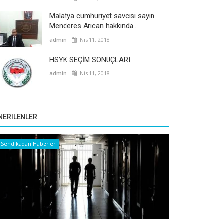
Malatya cumhuriyet savcısı sayın
Menderes Arıcan hakkında...
admin
Nis 11, 2018
HSYK SEÇİM SONUÇLARI
admin
Nis 11, 2018
NERILENLER
Sendikadan Haberler