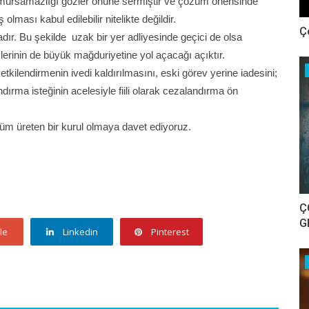
e umursamazlığı gözler önüne sermiştir ve çözüm önerisinde
ası kabul edilebilir nitelikte değildir.
Ç
r. Bu şekilde uzak bir yer adliyesinde geçici de olsa
lerinin de büyük mağduriyetine yol açacağı açıktır.
ilendirmenin ivedi kaldırılmasını, eski görev yerine iadesini;
dırma isteğinin acelesiyle fiili olarak cezalandırma ön
üm üreten bir kurul olmaya davet ediyoruz.
Ç
G
le
Linkedin
Pinterest