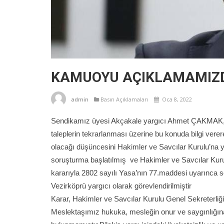
KAMUOYU AÇIKLAMAMIZ
admin
Basın Açıklamaları
Oca 8, 2022
Sendikamız üyesi Akçakale yargıcı Ahmet ÇAKMAK, Su
taleplerin tekrarlanması üzerine bu konuda bilgi verere
olacağı düşüncesini Hakimler ve Savcılar Kurulu’na y
soruşturma başlatılmış ve Hakimler ve Savcılar Kurulu
kararıyla 2802 sayılı Yasa’nın 77.maddesi uyarınca s
Vezirköprü yargıcı olarak görevlendirilmiştir
Karar, Hakimler ve Savcılar Kurulu Genel Sekreterliğini
Meslektaşımız hukuka, mesleğin onur ve saygınlığına