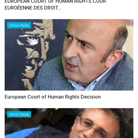
EUROPEAN COURT OF HUMAN RIGHTS COUR
EUROÈENNE DES DROIT...
Union News
European Court of Human Rights Decision
Union News