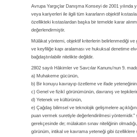
Avrupa Yargıçlar Danışma Konseyi de 2001 yılında ya
veya kariyerleri ile ilgili tüm kararların objektif kıst
özellikteki kıstaslardan başka bir temelde karar alınm
değerlendirmiştir.
Mülâkat yöntemi, objektif kriterlerin belirlenmediği v
ve keyfiliğe kapı aralaması ve hukuksal denetime elver
bağdaştırılabilir nitelikte değildir.
2802 sayılı Hâkimler ve Savcılar Kanunu’nun 9. madde
a) Muhakeme gücünün,
b) Bir konuyu kavrayıp özetleme ve ifade yeteneğini
c) Genel ve fizikî görünümünün, davranış ve tepkiler
d) Yetenek ve kültürünün,
e) Çağdaş bilimsel ve teknolojik gelişmelere açıklığın
puan vermek suretiyle değerlendirilmesi yöntemidir.”
gerekçesinde de; mülakatın sınav niteliğinin olmadığı,
görünüm, intikal ve kavrama yeteneği gibi özellikler