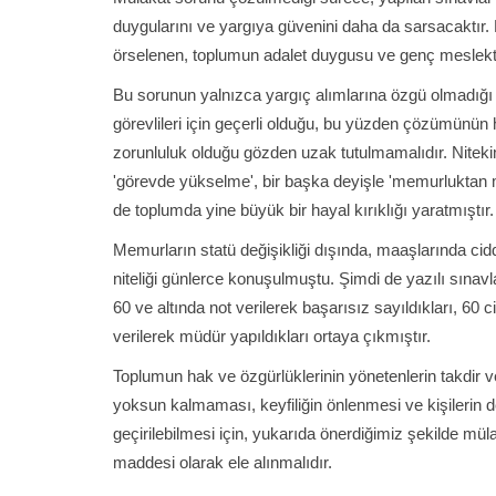
duygularını ve yargıya güvenini daha da sarsacaktır
örselenen, toplumun adalet duygusu ve genç meslekt
Bu sorunun yalnızca yargıç alımlarına özgü olmadığ
görevlileri için geçerli olduğu, bu yüzden çözümünün 
zorunluluk olduğu gözden uzak tutulmamalıdır. Niteki
'görevde yükselme', bir başka deyişle 'memurluktan
de toplumda yine büyük bir hayal kırıklığı yaratmıştır.
Memurların statü değişikliği dışında, maaşlarında ciddi
niteliği günlerce konuşulmuştu. Şimdi de yazılı sına
60 ve altında not verilerek başarısız sayıldıkları, 60 c
verilerek müdür yapıldıkları ortaya çıkmıştır.
Toplumun hak ve özgürlüklerinin yönetenlerin takdir 
yoksun kalmaması, keyfiliğin önlenmesi ve kişilerin d
geçirilebilmesi için, yukarıda önerdiğimiz şekilde m
maddesi olarak ele alınmalıdır.