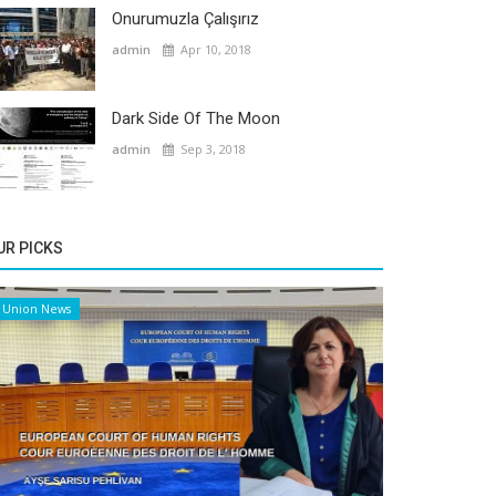
Onurumuzla Çalışırız
admin
Apr 10, 2018
Dark Side Of The Moon
admin
Sep 3, 2018
UR PICKS
Union News