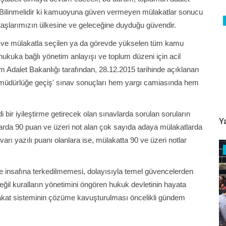
. Bilinmelidir ki kamuoyuna güven vermeyen mülakatlar sonucu
aşlarımızın ülkesine ve geleceğine duyduğu güvendir.
ı ve mülakatla seçilen ya da görevde yükselen tüm kamu
hukuka bağlı yönetim anlayışı ve toplum düzeni için acil
m Adalet Bakanlığı tarafından, 28.12.2015 tarihinde açıklanan
 müdürlüğe geçiş' sınav sonuçları hem yargı camiasında hem
 bir iyileştirme getirecek olan sınavlarda sorulan soruların
Y
vlarda 90 puan ve üzeri not alan çok sayıda adaya mülakatlarda
ivarı yazılı puanı olanlara ise, mülakatta 90 ve üzeri notlar
ve insafına terkedilmemesi, dolayısıyla temel güvencelerden
eğil kuralların yönetimini öngören hukuk devletinin hayata
ülakat sisteminin çözüme kavuşturulması öncelikli gündem