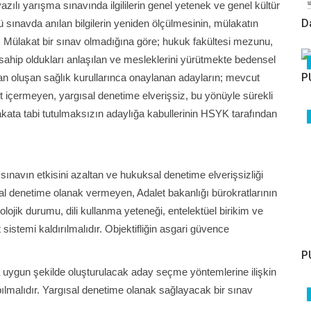
ılı yarışma sınavında ilgililerin genel yetenek ve genel kültür
D
lü sınavda anılan bilgilerin yeniden ölçülmesinin, mülakatın
. Mülakat bir sınav olmadığına göre; hukuk fakültesi mezunu,
e sahip oldukları anlaşılan ve mesleklerini yürütmekte bedensel
P
an oluşan sağlık kurullarınca onaylanan adayların; mevcut
üt içermeyen, yargısal denetime elverişsiz, bu yönüyle sürekli
akata tabi tutulmaksızın adaylığa kabullerinin HSYK tarafından
 sınavın etkisini azaltan ve hukuksal denetime elverişsizliği
ısal denetime olanak vermeyen, Adalet bakanlığı bürokratlarının
olojik durumu, dili kullanma yeteneği, entelektüel birikim ve
istemi kaldırılmalıdır. Objektifliğin asgari güvence
P
na uygun şekilde oluşturulacak aday seçme yöntemlerine ilişkin
pılmalıdır. Yargısal denetime olanak sağlayacak bir sınav