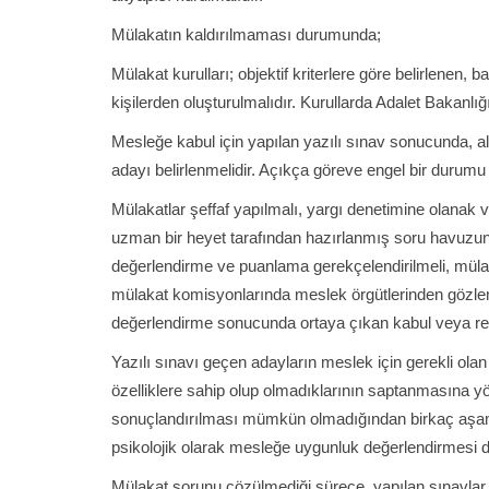
Mülakatın kaldırılmaması durumunda;
Mülakat kurulları; objektif kriterlere göre belirlenen,
kişilerden oluşturulmalıdır. Kurullarda Adalet Bakanlığ
Mesleğe kabul için yapılan yazılı sınav sonucunda, 
adayı belirlenmelidir. Açıkça göreve engel bir durumu
Mülakatlar şeffaf yapılmalı, yargı denetimine olanak 
uzman bir heyet tarafından hazırlanmış soru havuzun
değerlendirme ve puanlama gerekçelendirilmeli, mülak
mülakat komisyonlarında meslek örgütlerinden gözlemci
değerlendirme sonucunda ortaya çıkan kabul veya ret k
Yazılı sınavı geçen adayların meslek için gerekli olan
özelliklere sahip olup olmadıklarının saptanmasına yö
sonuçlandırılması mümkün olmadığından birkaç aşamal
psikolojik olarak mesleğe uygunluk değerlendirmesi da
Mülakat sorunu çözülmediği sürece, yapılan sınavla