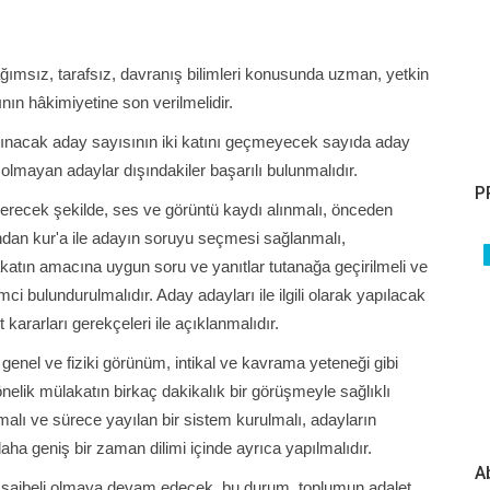
 bağımsız, tarafsız, davranış bilimleri konusunda uzman, yetkin
ının hâkimiyetine son verilmelidir.
alınacak aday sayısının iki katını geçmeyecek sayıda aday
 olmayan adaylar dışındakiler başarılı bulunmalıdır.
P
verecek şekilde, ses ve görüntü kaydı alınmalı, önceden
dan kur'a ile adayın soruyu seçmesi sağlanmalı,
atın amacına uygun soru ve yanıtlar tutanağa geçirilmeli ve
 bulundurulmalıdır. Aday adayları ile ilgili olarak yapılacak
ararları gerekçeleri ile açıklanmalıdır.
 genel ve fiziki görünüm, intikal ve kavrama yeteneği gibi
nelik mülakatın birkaç dakikalık bir görüşmeyle sağlıklı
ı ve sürece yayılan bir sistem kurulmalı, adayların
ha geniş bir zaman dilimi içinde ayrıca yapılmalıdır.
A
r şaibeli olmaya devam edecek, bu durum, toplumun adalet