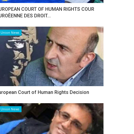
UROPEAN COURT OF HUMAN RIGHTS COUR
UROÈENNE DES DROIT...
Union News
uropean Court of Human Rights Decision
Union News