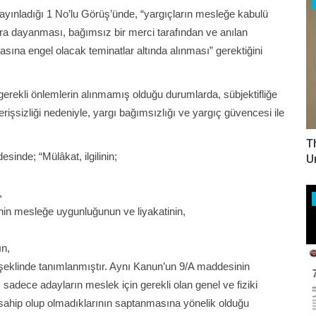
yınladığı 1 No’lu Görüş’ünde, “yargıçların mesleğe kabulü
aslara dayanması, bağımsız bir merci tarafından ve anılan
asına engel olacak teminatlar altında alınması” gerektiğini
e gerekli önlemlerin alınmamış olduğu durumlarda, sübjektifliğe
işsizliği nedeniyle, yargı bağımsızlığı ve yargıç güvencesi ile
T
sinde; “Mülâkat, ilgilinin;
U
n,
inin mesleğe uygunluğunun ve liyakatinin,
ın,
 şeklinde tanımlanmıştır. Aynı Kanun’un 9/A maddesinin
 sadece adayların meslek için gerekli olan genel ve fiziki
e sahip olup olmadıklarının saptanmasına yönelik olduğu