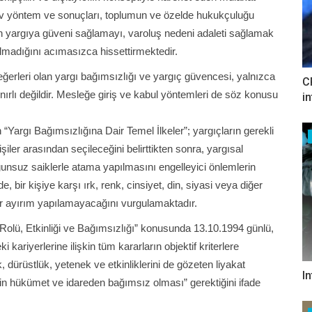
nav yöntem ve sonuçları, toplumun ve özelde hukukçuluğu
n yargıya güveni sağlamayı, varoluş nedeni adaleti sağlamak
n olmadığını acımasızca hissettirmektedir.
ğerleri olan yargı bağımsızlığı ve yargıç güvencesi, yalnızca
C
nırlı değildir. Mesleğe giriş ve kabul yöntemleri de söz konusu
i
n “Yargı Bağımsızlığına Dair Temel İlkeler”; yargıçların gerekli
kişiler arasından seçileceğini belirttikten sonra, yargısal
nsuz saiklerle atama yapılmasını engelleyici önlemlerin
, bir kişiye karşı ırk, renk, cinsiyet, din, siyasi veya diğer
çbir ayırım yapılamayacağını vurgulamaktadır.
Rolü, Etkinliği ve Bağımsızlığı” konusunda 13.10.1994 günlü,
 kariyerlerine ilişkin tüm kararların objektif kriterlere
, dürüstlük, yetenek ve etkinliklerini de gözeten liyakat
I
n hükümet ve idareden bağımsız olması” gerektiğini ifade