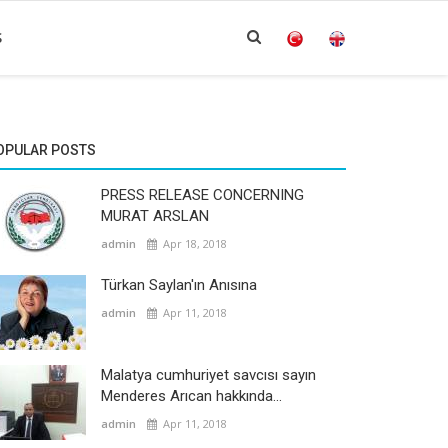
S
OPULAR POSTS
PRESS RELEASE CONCERNING
MURAT ARSLAN
admin
Apr 18, 2018
Türkan Saylan'ın Anısına
admin
Apr 11, 2018
Malatya cumhuriyet savcısı sayın
Menderes Arıcan hakkında...
admin
Apr 11, 2018