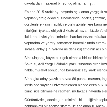
davalardan maalesef bir sonuç alınamamıştır.
En son 2015 Aralık ayı başında açıklanan yargıçlık sın
yapılan yargıç adaylığı sınavlarında; adalet, şeffaflık,
görülenlere kayırmacılık ve öteki görülenlere karşı nega
niteliğini, liyakati, ehliyeti dikkate almayan, bizden/öt
iktidarın devlet yönetimindeki hareket tarzını mülakat 
yapmakta ve yargıyı tamamen kontrol altında tutarak 
siyasal anlayışın, yargıyı ne denli kuşattığının acı bi
Bize ulaşan şikâyet pek çok olmakla birlikte birkaç
Savcısı, Adli Yargı Hâkimliği yazılı sınavına giren kı
halde, mülakat sonucunda başarısız sayılarak elendiği
Bir başka aday, yazılı sınavda 86 puan almasına, İngilt
içerisinde sayılan üniversitelerden birinde ceza huk
birincilikle bitirmesine rağmen, mülakat sınavında elend
Günümüzde şiddetle gereksinimini hissettiğimiz toplu
hakkaniyetli bir seçme sistemi ile sağlanabilir. Ancak