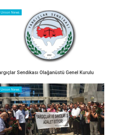
Union News
argıçlar Sendikası Olağanüstü Genel Kurulu
Union News