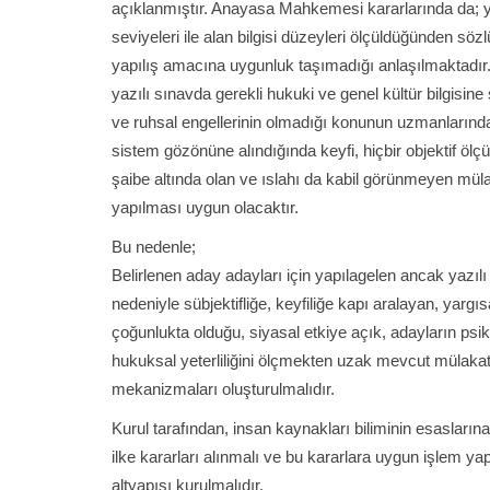
açıklanmıştır. Anayasa Mahkemesi kararlarında da; yaz
seviyeleri ile alan bilgisi düzeyleri ölçüldüğünden söz
yapılış amacına uygunluk taşımadığı anlaşılmaktadır
yazılı sınavda gerekli hukuki ve genel kültür bilgisin
ve ruhsal engellerinin olmadığı konunun uzmanlarınd
sistem gözönüne alındığında keyfi, hiçbir objektif ölç
şaibe altında olan ve ıslahı da kabil görünmeyen mül
yapılması uygun olacaktır.
Bu nedenle;
Belirlenen aday adayları için yapılagelen ancak yazılı
nedeniyle sübjektifliğe, keyfiliğe kapı aralayan, yarg
çoğunlukta olduğu, siyasal etkiye açık, adayların psik
hukuksal yeterliliğini ölçmekten uzak mevcut mülakat s
mekanizmaları oluşturulmalıdır.
Kurul tarafından, insan kaynakları biliminin esasları
ilke kararları alınmalı ve bu kararlara uygun işlem ya
altyapısı kurulmalıdır.