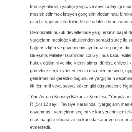
komisyonlarının yaptığı yargıç ve savcı adaylığı sı
meslek edinmek isteyen gençlerin vicdanında; bırakı
olan bir yapının kendi içinde bile adaletin kırıntısını
Demokratik hukuk devletlerinde yargı erkinin başat de
yargıçların mesleğe kabullerinden sonraki süreç ile sı
bağımsızlığın ve güvencenin ayrılmaz bir parçasıdır.
Birleşmiş Milletler tarafından 1985 yılında kabul edile
hukuk eğitimini ve niteliklerini almış, dürüst, ehliyetli 
görevlere seçim yöntemlerinin düzenlenmesinde, uygu
getirilmesinin gerekli olduğunu ve yargıçların seçiminde
fikirler, milli veya sosyal köken gibi düşüncelerle hi
Yine Avrupa Konseyi Bakanlar Komitesi, “Yargıçların 
R (94) 12 sayılı Tavsiye Kararında; “yargıçların mesleki
dayanması, yargıçların seçimi ve kariyerlerinin; nitelik
esasına göre olması ve bu konuda karar veren mercii
etmektedir.