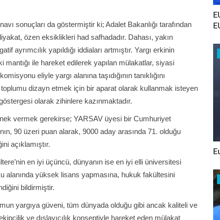
E
avı sonuçları da göstermiştir ki; Adalet Bakanlığı tarafından
E
 liyakat, özen eksiklikleri had safhadadır. Dahası, yakın
tif ayrımcılık yapıldığı iddiaları artmıştır. Yargı erkinin
eki mantığı ile hareket edilerek yapılan mülakatlar, siyasi
komisyonu eliyle yargı alanına taşıdığının tanıklığını
toplumu dizayn etmek için bir aparat olarak kullanmak isteyen
r göstergesi olarak zihinlere kazınmaktadır.
 örnek vermek gerekirse; YARSAV üyesi bir Cumhuriyet
zının, 90 üzeri puan alarak, 9000 aday arasında 71. olduğu
ni açıklamıştır.
E
ere’nin en iyi üçüncü, dünyanın ise en iyi elli üniversitesi
uku alanında yüksek lisans yapmasına, hukuk fakültesini
iğini bildirmiştir.
mun yargıya güveni, tüm dünyada olduğu gibi ancak kaliteli ve
 ekipçilik ve dışlayıcılık konseptiyle hareket eden mülakat