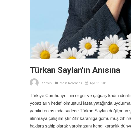
Türkan Saylan'ın Anısına
admin
Press Releases
Apr 11, 2018
Türkiye Cumhuriyetinin özgür ve çağdaş kadın ideal
yobazların hedefi olmuştur.Hasta yatağında uydurma de
yapılırken aslında sadece Türkan Saylan değil,onun 
alınmaya çalışılmıştır.Zifir karanlığa gömülmüş zihinl
haklara sahip olarak varolmasını kendi karanlık dünyal