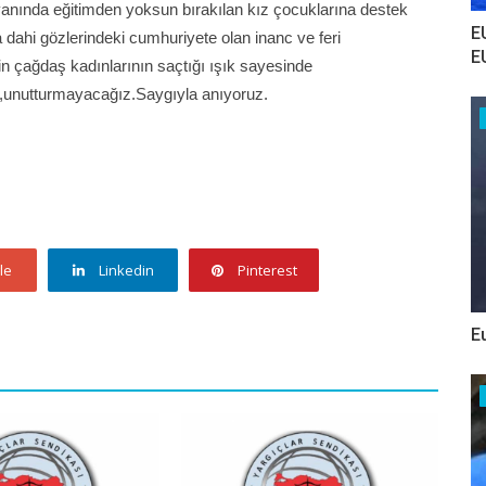
 yanında eğitimden yoksun bırakılan kız çocuklarına destek
E
dahi gözlerindeki cumhuriyete olan inanc ve feri
E
in çağdaş kadınlarının saçtığı ışık sayesinde
,unutturmayacağız.Saygıyla anıyoruz.
le
Linkedin
Pinterest
E