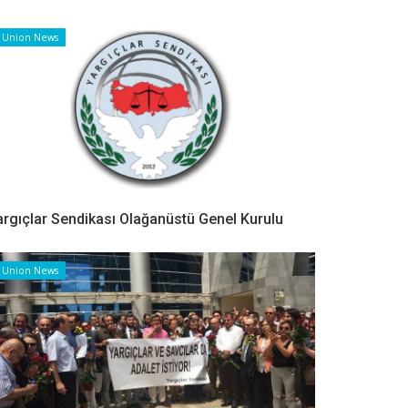
Union News
argıçlar Sendikası Olağanüstü Genel Kurulu
Union News