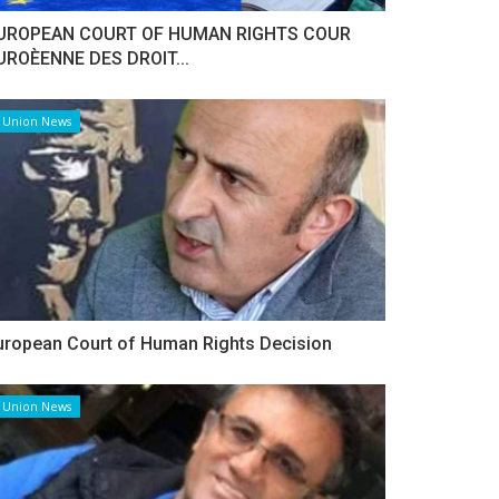
UROPEAN COURT OF HUMAN RIGHTS COUR
UROÈENNE DES DROIT...
Union News
uropean Court of Human Rights Decision
Union News