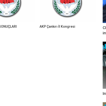
SONUÇLARI
AKP Çankırı İl Kongresi
C
i
I