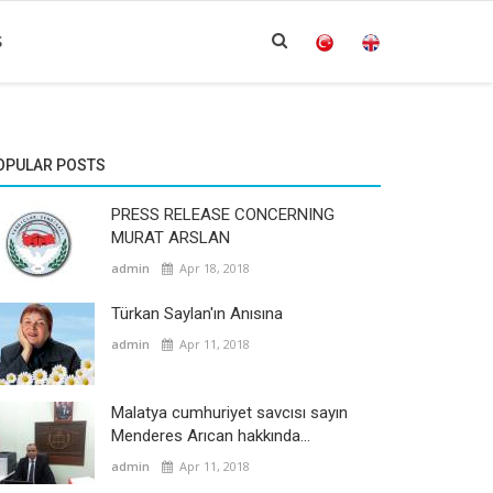
S
OPULAR POSTS
PRESS RELEASE CONCERNING
MURAT ARSLAN
admin
Apr 18, 2018
Türkan Saylan'ın Anısına
admin
Apr 11, 2018
Malatya cumhuriyet savcısı sayın
Menderes Arıcan hakkında...
admin
Apr 11, 2018