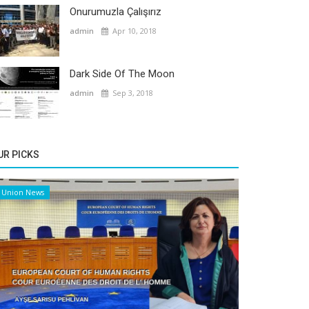
Onurumuzla Çalışırız
admin
Apr 10, 2018
Dark Side Of The Moon
admin
Sep 3, 2018
UR PICKS
Union News