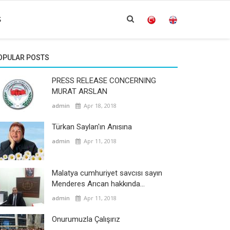
S
OPULAR POSTS
PRESS RELEASE CONCERNING
MURAT ARSLAN
admin
Apr 18, 2018
Türkan Saylan'ın Anısına
admin
Apr 11, 2018
Malatya cumhuriyet savcısı sayın
Menderes Arıcan hakkında...
admin
Apr 11, 2018
Onurumuzla Çalışırız
ion News