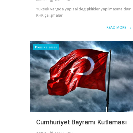
Yüksek yargıda yapısal değişiklikler yapılmasına dair
KHK çalışmaları
READ MORE
Press Releases
Cumhuriyet Bayramı Kutlaması
admin
Apr 11, 2018