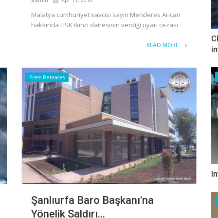
Malatya cumhuriyet savcısı sayın Menderes Arıcan
hakkında HSK ikinci dairesinin verdiği uyarı cezası
C
READ MORE
i
Press Releases
I
Şanlıurfa Baro Başkanı'na
Yönelik Saldırı...