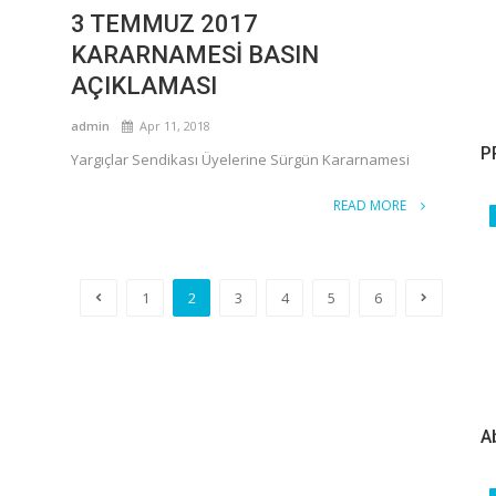
3 TEMMUZ 2017
KARARNAMESİ BASIN
AÇIKLAMASI
admin
Apr 11, 2018
P
Yargıçlar Sendikası Üyelerine Sürgün Kararnamesi
READ MORE
1
2
3
4
5
6
A