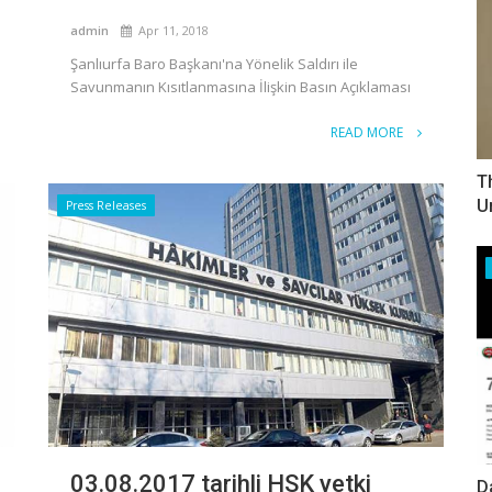
admin
Apr 11, 2018
Şanlıurfa Baro Başkanı'na Yönelik Saldırı ile
Savunmanın Kısıtlanmasına İlişkin Basın Açıklaması
READ MORE
T
U
Press Releases
03.08.2017 tarihli HSK yetki
D