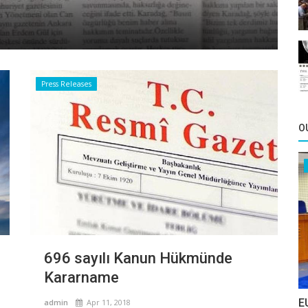
On
adm
Press Releases
O
696 sayılı Kanun Hükmünde
Kararname
E
admin
Apr 11, 2018