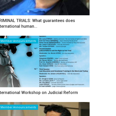
RIMINAL TRIALS: What guarantees does
nternational human...
Member Announcements
nternational Workshop on Judicial Reform
Member Announcements