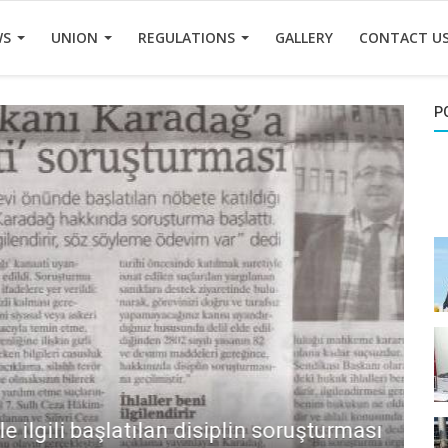
WS
UNION
REGULATIONS
GALLERY
CONTACT U
P
i başlatılan disiplin soruşturması
Un