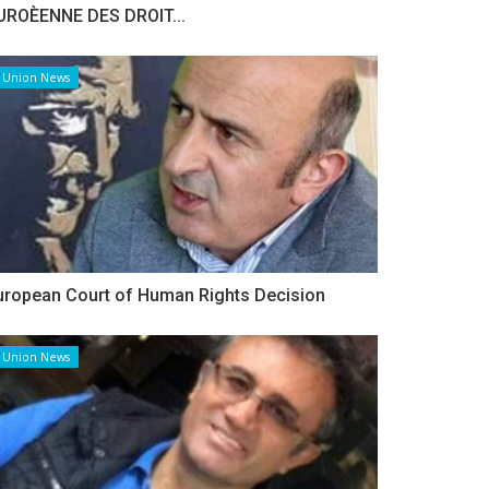
UROÈENNE DES DROIT...
Union News
uropean Court of Human Rights Decision
Union News