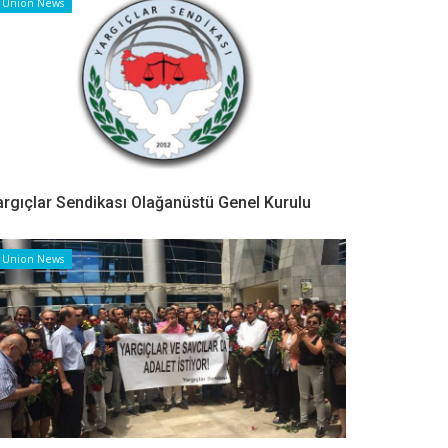
Union News
argıçlar Sendikası Olağanüstü Genel Kurulu
Union News