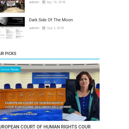
urumuzla Çalışırız
admin
Apr 10, 2018
in
Apr 10, 2018
Dark Side Of The Moon
admin
Sep 3, 2018
UR PICKS
Union News
UROPEAN COURT OF HUMAN RIGHTS COUR