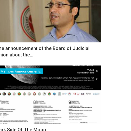
he announcement of the Board of Judicial
nion about the...
Member Announcements
ark Side Of The Moon