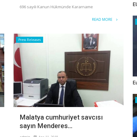
E
696 sayılı Kanun Hükmünde Kararname
READ MORE
Press Releases
E
Malatya cumhuriyet savcısı
sayın Menderes...
admin
Apr 11, 2018