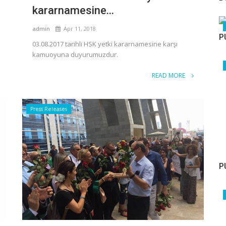
kararnamesine...
admin
Apr 11, 2018
P
03.08.2017 tarihli HSK yetki kararnamesine karşı
kamuoyuna duyurumuzdur.
READ MORE
Press Releases
P