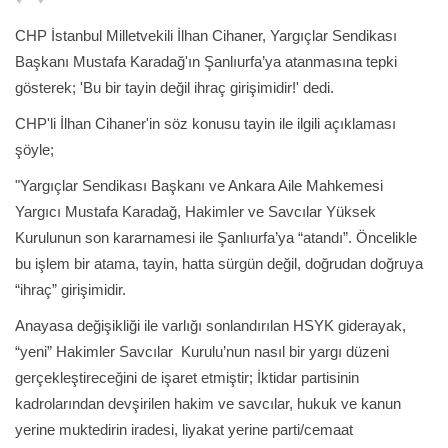
CHP İstanbul Milletvekili İlhan Cihaner, Yargıçlar Sendikası
Başkanı Mustafa Karadağ'ın Şanlıurfa’ya atanmasına tepki
gösterek; 'Bu bir tayin değil ihraç girişimidir!' dedi.
CHP'li İlhan Cihaner'in söz konusu tayin ile ilgili açıklaması
şöyle;
"Yargıçlar Sendikası Başkanı ve Ankara Aile Mahkemesi
Yargıcı Mustafa Karadağ, Hakimler ve Savcılar Yüksek
Kurulunun son kararnamesi ile Şanlıurfa’ya “atandı”. Öncelikle
bu işlem bir atama, tayin, hatta sürgün değil, doğrudan doğruya
“ihraç” girişimidir.
Anayasa değişikliği ile varlığı sonlandırılan HSYK giderayak,
“yeni” Hakimler Savcılar Kurulu’nun nasıl bir yargı düzeni
gerçekleştireceğini de işaret etmiştir; İktidar partisinin
kadrolarından devşirilen hakim ve savcılar, hukuk ve kanun
yerine muktedirin iradesi, liyakat yerine parti/cemaat