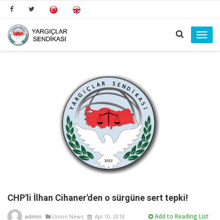
Toggl
navig
CHP'li İlhan Cihaner'den o sürgüne sert tepki!
Add to Reading List
admin
Union News
Apr 10, 2018