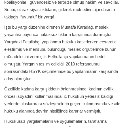
koalisyonları, güvencesiz ve terörize olmuş hakim ve savcılar.
Sonuç olarak siyasi iktidarın, giderek muktedirin ajandasının
takipçisi “uyumlu” bir yargı!
İşte bu yargı düzenine direnen Mustafa Karadağ, meslek
yaşantısı boyunca hukuksuzlukların karşısında durmuştur.
Yargıdaki Fetullahçı yapılanma hukuku katlederken cesaretle
eleştirmiş ve mensubu bulunduğu meslek örgütlerinde bunun
mücadelesini vermiştir. Fethullahçı yapılanmanın hedefi
olmuştur. Yargının teslim edildiği, 2010 referandumu
sonrasındaki HSYK seçimlerinde bu yapılanmanın karşısında
aday olmuştur.
Özellikle kadına karşı şiddetin önlenmesinde, kadının evlilik
öncesi soyadını kullanmasında, iç hukukun yetersiz kaldığı
yerlerde uluslararası sözleşmelerin geçerli kılınmasında ve aile
hukuku alanında devrim niteliğinde kararlar vermiştir.
Hukukusuz yargılamaların ve uygulamaların, taraflarına