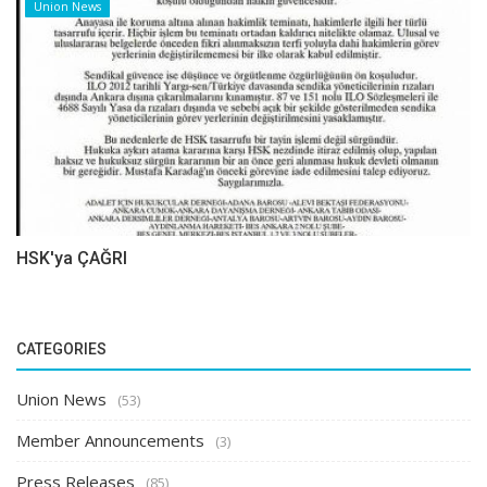
Union News
HSK'ya ÇAĞRI
CATEGORIES
Union News
(53)
Member Announcements
(3)
Press Releases
(85)