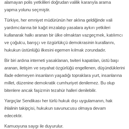
alamayan polis yetkilileri doğrudan valilik kararıyla arama
yapma yolunu seçmiştir.
Türkiye, her emniyet müdürünün her aklına geldiğinde vali
yardımcılarına bir kağıt imzalatıp yasalara aykırı yetkileri
kullanarak halkı aranan bir ülke olmaktan vazgeçmek, katılımcı
ve çoğulcu, barışçı ve özgürlükçü demokrasinin kurallarını,
hukukun üstünlüğü ilkesini egemen kılmak zorundadır.
Bir biri ardına interneti yasaklanan, twiteri kapatılan, üstü başı
aranan, iletişim ve seyahat özgürlüğü engellenen, düşündüklerini
ifade edemeyen insanların yaşadığı topraklara yurt, insanlarına
millet, düzenine demokratik cumhuriyet denilemez. Bu olup
bitenlere ancak faşizmin tezahür halleri denilebilir.
Yargıçlar Sendikası her türlü hukuk dışı uygulamanın, hak
ihlalinin takipçisi, hukukun savunucusu olmaya devam
edecektir.
Kamuoyuna saygı ile duyurulur.